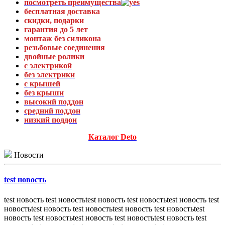
посмотреть преимущества
бесплатная доставка
скидки, подарки
гарантия до 5 лет
монтаж без силикона
резьбовые соединения
двойные ролики
с электрикой
без электрики
с крышей
без крыши
высокий поддон
средний поддон
низкий поддон
Каталог Deto
Новости
test новость
test новость test новостьtest новость test новостьtest новость test
новостьtest новость test новостьtest новость test новостьtest
новость test новостьtest новость test новостьtest новость test