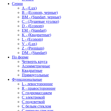
Серии
A - (Lux)
B - (Econom, черные)
BM - (Standart, черные)
C - (Душевые уголки)
D - (Econom)
EM - (Standart)
K - (Квадратные)
L - (Econom)
V - (Lux)
Z - (Premium)
DM - (Standart)
По форме
Четверть круга
Асимметричные
Квадратные
Прямоугольные
Функциональные
L - левосторонние
R - правосторонние
С гидромассажем
С электрикой
С подсветкой
С белым стеклом
С черным стеклом