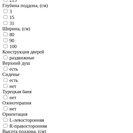
215
Глубина поддона, (см)
3
15
31
Ширина, (см)
80
90
100
Конструкция дверей
раздвижные
Верхний душ
есть
Сиденье
есть
нет
Турецкая баня
нет
Озонотерапия
нет
Ориентация
L-левосторонняя
R-правосторонняя
Высота поддона, (см)