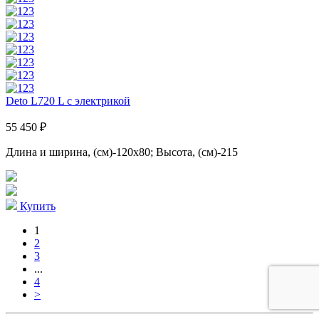
Deto L720 L с электрикой
55 450 ₽
Длина и ширина, (см)-120x80; Высота, (см)-215
Купить
1
2
3
...
4
>