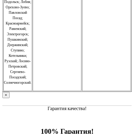
Подольск; Лобня;
Орехово-Зуево
;
Павловский
Посад;
Красноармейск;
Раменский;
Электрогорск;
Пушкинский;
Дзержинский;
Ступино;
Котельники;
Рузский;
Лосино-
Петровский;
Сергиево-
Посадский;
Солнечногорский.
×
Гарантия качества!
100% Гарантия!