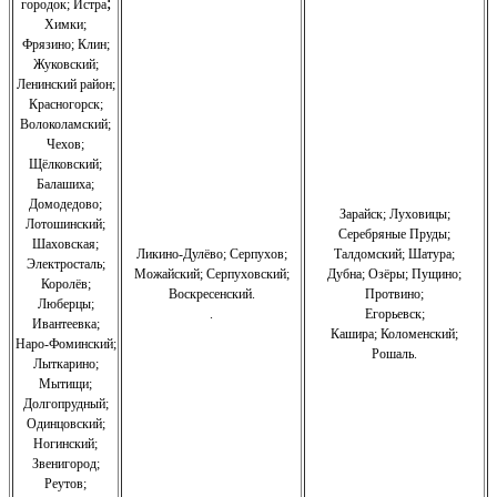
;
городок; Истра
Химки;
Фрязино;
Клин;
Жуковский;
Ленинский район;
Красногорск;
Волоколамский;
Чехов;
Щёлковский;
Балашиха;
Домодедово;
Зарайск; Луховицы;
Лотошинский;
Серебряные Пруды;
Шаховская;
Ликино-Дулёво;
Серпухов;
Талдомский; Шатура;
Электросталь;
Можайский;
Серпуховский;
Дубна; Озёры; Пущино;
Королёв;
Воскресенский.
Протвино;
Люберцы;
.
Егорьевск;
Ивантеевка;
Кашира;
Коломенский;
Наро-Фоминский;
Рошаль.
Лыткарино;
Мытищи;
Долгопрудный;
Одинцовский;
Ногинский;
Звенигород;
Реутов;