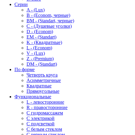
Серии
A - (Lux)
B - (Econom, черные)
BM - (Standart, черные)
C - (Душевые уголки)
D - (Econom)
EM - (Standart)
K - (Квадратные)
L - (Econom)
V - (Lux)
Z - (Premium)
DM - (Standart)
По форме
Четверть круга
Асимметричные
Квадратные
Прямоугольные
Функциональные
L - левосторонние
R - правосторонние
С гидромассажем
С электрикой
С подсветкой
С белым стеклом
С черным стеклом