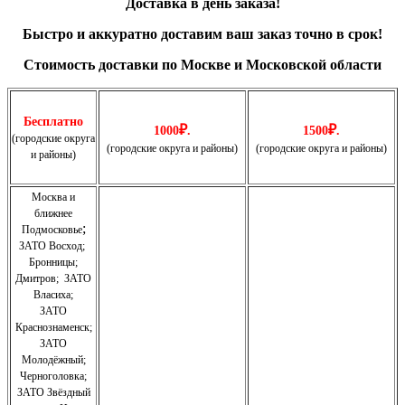
Доставка в день заказа!
Быстро и
аккуратно
доставим ваш заказ точно в срок!
Стоимость доставки по Москве и Московской области
Бесплатно
₽
₽
1000
.
1500
.
(городские округа
(городские округа и районы)
(городские округа и районы)
и районы)
Москва и
ближнее
;
Подмосковье
ЗАТО Восход
;
Бронницы
;
Дмитров
;
ЗАТО
Власиха
;
ЗАТО
Краснознаменск
;
ЗАТО
Молодёжный
;
Черноголовка;
З
АТО Звёздный