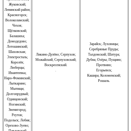
Жуковский;
Ленинский район;
Красногорск;
Волоколамский;
Чехов;
Щёлковский;
Балашиха;
Домодедово;
Зарайск; Луховицы;
Лотошинский;
Серебряные Пруды;
Шаховская;
Ликино-Дулёво;
Серпухов;
Талдомский; Шатура;
Электросталь;
Можайский;
Серпуховский;
Дубна; Озёры; Пущино;
Королёв;
Воскресенский.
Протвино;
Люберцы;
.
Егорьевск;
Ивантеевка;
Кашира;
Коломенский;
Наро-Фоминский;
Рошаль.
Лыткарино;
Мытищи;
Долгопрудный;
Одинцовский;
Ногинский;
Звенигород;
Реутов;
Подольск; Лобня;
Орехово-Зуево
;
Павловский