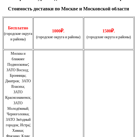
Стоимость доставки по Москве и Московской области
Бесплатно
₽
₽
1000
.
1500
.
(городские округа
(городские округа и районы)
(городские округа и районы)
и районы)
Москва и
ближнее
;
Подмосковье
ЗАТО Восход
;
Бронницы
;
Дмитров
;
ЗАТО
Власиха
;
ЗАТО
Краснознаменск
;
ЗАТО
Молодёжный
;
Черноголовка;
З
АТО Звёздный
;
городок; Истра
Химки;
Фрязино;
Клин;