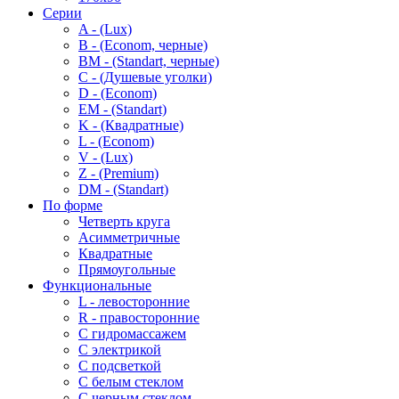
Серии
A - (Lux)
B - (Econom, черные)
BM - (Standart, черные)
C - (Душевые уголки)
D - (Econom)
EM - (Standart)
K - (Квадратные)
L - (Econom)
V - (Lux)
Z - (Premium)
DM - (Standart)
По форме
Четверть круга
Асимметричные
Квадратные
Прямоугольные
Функциональные
L - левосторонние
R - правосторонние
С гидромассажем
С электрикой
С подсветкой
С белым стеклом
С черным стеклом