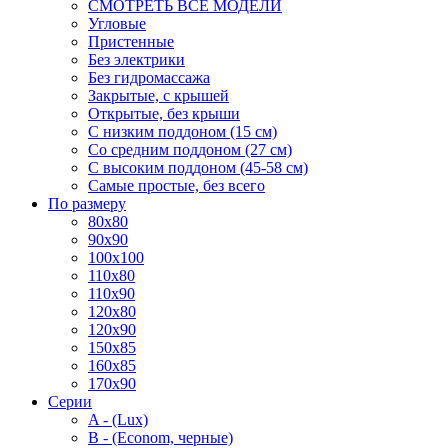
СМОТРЕТЬ ВСЕ МОДЕЛИ
Угловые
Пристенные
Без электрики
Без гидромассажа
Закрытые, с крышей
Открытые, без крыши
С низким поддоном (15 см)
Со средним поддоном (27 см)
С высоким поддоном (45-58 см)
Самые простые, без всего
По размеру
80x80
90x90
100x100
110x80
110x90
120x80
120x90
150x85
160x85
170x90
Серии
A - (Lux)
B - (Econom, черные)