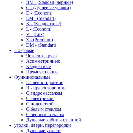
BM - (Standart, черные)
C - (Душевые уголки)
D - (Econom)
EM - (Standart)
K - (Квадратные)
L - (Econom)
V - (Lux)
Z - (Premium)
DM - (Standart)
По форме
Четверть круга
Асимметричные
Квадратные
Прямоугольные
Функциональные
L - левосторонние
R - правосторонние
С гидромассажем
С электрикой
С подсветкой
С белым стеклом
С черным стеклом
Душевые кабины с ванной
уголки, двери, перегородки
Душевые уголки