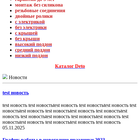
монтаж без силикона
резьбовые соединения
двойные ролики
с электрикой
без электрики
с крышей
без крыши
высокий поддон
средний поддон
низкий поддон
Каталог Deto
Новости
test новость
test новость test новостьtest новость test новостьtest новость test
новостьtest новость test новостьtest новость test новостьtest
новость test новостьtest новость test новостьtest новость test
новостьtest новость test новостьtest новость test новость
05.11.2025
График работы в новогодние праздники 2023