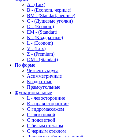
A - (Lux)
B - (Econom, черные)
BM - (Standart, черные)
C - (Душевые уголки)
D - (Econom)
EM - (Standart)
K - (Квадратные)
L - (Econom)
V - (Lux)
Z - (Premium)
DM - (Standart)
По форме
Четверть круга
Асимметричные
Квадратные
Прямоугольные
Функциональные
L - левосторонние
R - правосторонние
С гидромассажем
С электрикой
С подсветкой
С белым стеклом
С черным стеклом
Душевые кабины с ванной