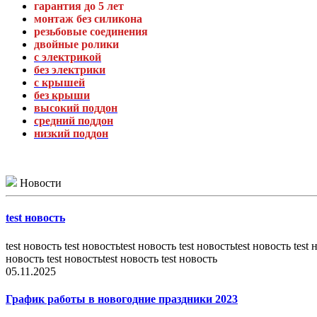
гарантия до 5 лет
монтаж без силикона
резьбовые соединения
двойные ролики
с электрикой
без электрики
с крышей
без крыши
высокий поддон
средний поддон
низкий поддон
Новости
test новость
test новость test новостьtest новость test новостьtest новость test 
новость test новостьtest новость test новость
05.11.2025
График работы в новогодние праздники 2023