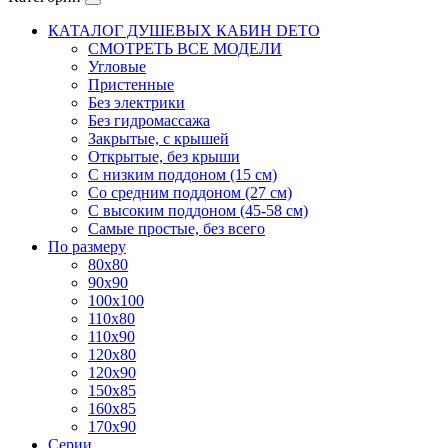
КАТАЛОГ ДУШЕВЫХ КАБИН DETO
СМОТРЕТЬ ВСЕ МОДЕЛИ
Угловые
Пристенные
Без электрики
Без гидромассажа
Закрытые, с крышей
Открытые, без крыши
С низким поддоном (15 см)
Со средним поддоном (27 см)
С высоким поддоном (45-58 см)
Самые простые, без всего
По размеру
80x80
90x90
100x100
110x80
110x90
120x80
120x90
150x85
160x85
170x90
Серии