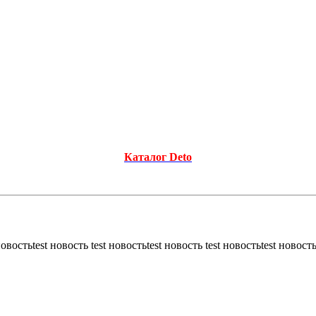
Каталог Deto
новостьtest новость test новостьtest новость test новостьtest новость