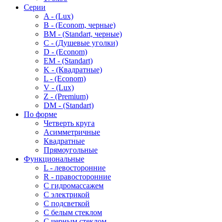
Серии
A - (Lux)
B - (Econom, черные)
BM - (Standart, черные)
C - (Душевые уголки)
D - (Econom)
EM - (Standart)
K - (Квадратные)
L - (Econom)
V - (Lux)
Z - (Premium)
DM - (Standart)
По форме
Четверть круга
Асимметричные
Квадратные
Прямоугольные
Функциональные
L - левосторонние
R - правосторонние
С гидромассажем
С электрикой
С подсветкой
С белым стеклом
С черным стеклом