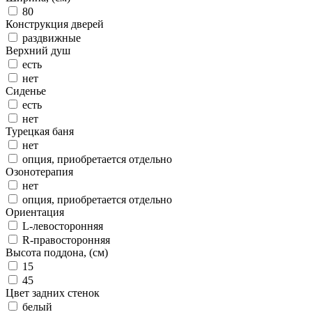
80
Конструкция дверей
раздвижные
Верхний душ
есть
нет
Сиденье
есть
нет
Турецкая баня
нет
опция, приобретается отдельно
Озонотерапия
нет
опция, приобретается отдельно
Ориентация
L-левосторонняя
R-правосторонняя
Высота поддона, (см)
15
45
Цвет задних стенок
белый