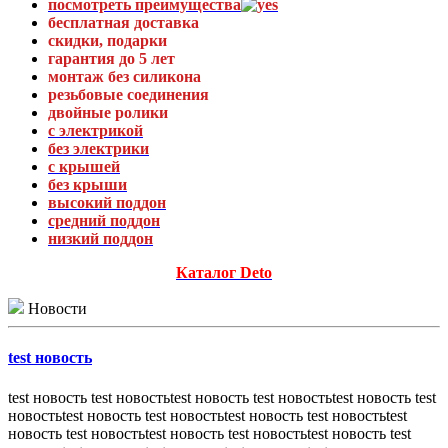
посмотреть преимущества
бесплатная доставка
скидки, подарки
гарантия до 5 лет
монтаж без силикона
резьбовые соединения
двойные ролики
с электрикой
без электрики
с крышей
без крыши
высокий поддон
средний поддон
низкий поддон
Каталог Deto
Новости
test новость
test новость test новостьtest новость test новостьtest новость test
новостьtest новость test новостьtest новость test новостьtest
новость test новостьtest новость test новостьtest новость test