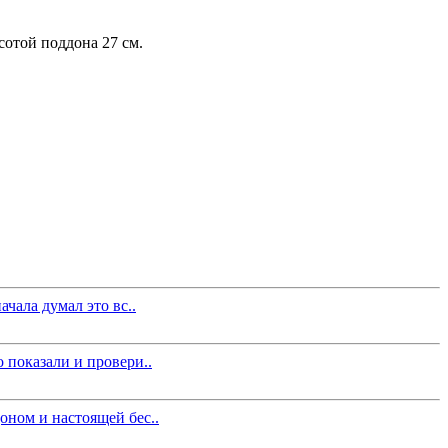
сотой поддона 27 см.
чала думал это вс..
 показали и провери..
оном и настоящей бес..