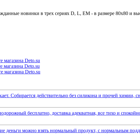
жданные новинки в трех сериях D, L, EM - в размере 80x80 и вы
ает. Собирается действительно без силикона и прочей химии, сна
одорожный бесплатно, доставка адекватная, все тихо и спокойно
акие деньги можно взять нормальный продукт, с нормальным подд