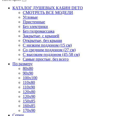
КАТАЛОГ ДУШЕВЫХ КАБИН DETO
СМОТРЕТЬ ВСЕ МОДЕЛИ
Угловые
Пристенные
Без электрики
Без гидромассажа
Закрытые, с крышей
Открытые, без крыши
С низким поддоном (15 см)
Со средним поддоном (27 см)
С высоким поддоном (45-58 см)
Самые простые, без всего
По размеру
80x80
90x90
100x100
110x80
110x90
120x80
120x90
150x85
160x85
170x90
Серии