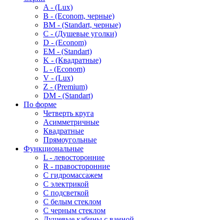
A - (Lux)
B - (Econom, черные)
BM - (Standart, черные)
C - (Душевые уголки)
D - (Econom)
EM - (Standart)
K - (Квадратные)
L - (Econom)
V - (Lux)
Z - (Premium)
DM - (Standart)
По форме
Четверть круга
Асимметричные
Квадратные
Прямоугольные
Функциональные
L - левосторонние
R - правосторонние
С гидромассажем
С электрикой
С подсветкой
С белым стеклом
С черным стеклом
Душевые кабины с ванной