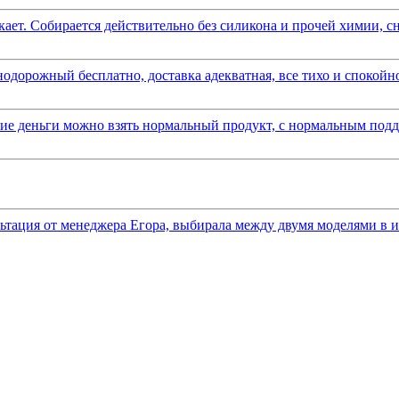
ает. Собирается действительно без силикона и прочей химии, сна
одорожный бесплатно, доставка адекватная, все тихо и спокойно
акие деньги можно взять нормальный продукт, с нормальным подд
ьтация от менеджера Егора, выбирала между двумя моделями в ит