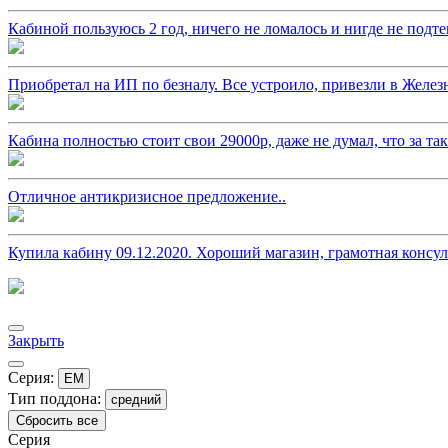
Кабиной пользуюсь 2 год, ничего не ломалось и нигде не подтек
Приобретал на ИП по безналу. Все устроило, привезли в Железн
Кабина полностью стоит свои 29000р, даже не думал, что за т
Отличное антикризисное предложение..
Купила кабину 09.12.2020. Хороший магазин, грамотная консул
Закрыть
Серия:
EM
Тип поддона:
средний
Сбросить все
Серия