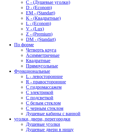
C - (Душевые уголки)
D - (Econom)
EM - (Standart)
K - (Квадратные)
L - (Econom)
V - (Lux)
Z - (Premium)
DM - (Standart)
По форме
Четверть круга
Асимметричные
Квадратные
Прямоугольные
Функциональные
L - левосторонние
R - правосторонние
С гидромассажем
С электрикой
С подсветкой
С белым стеклом
С черным стеклом
Душевые кабины с ванной
уголки, двери, перегородки
Душевые уголки
Душевые двери в нишу