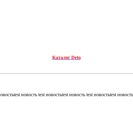
Каталог Deto
новостьtest новость test новостьtest новость test новостьtest новость