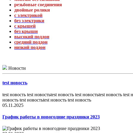
резьбовые соединения
двойные ролики
с электрикой
без электрики
с крышей
без крыши
высокий поддон
средний поддон
низкий поддон
Новости
test новость
test новость test новостьtest новость test новостьtest новость test 
новость test новостьtest новость test новость
05.11.2025
График работы в новогодние праздники 2023