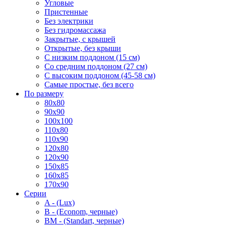
Угловые
Пристенные
Без электрики
Без гидромассажа
Закрытые, с крышей
Открытые, без крыши
С низким поддоном (15 см)
Со средним поддоном (27 см)
С высоким поддоном (45-58 см)
Самые простые, без всего
По размеру
80x80
90x90
100x100
110x80
110x90
120x80
120x90
150x85
160x85
170x90
Серии
A - (Lux)
B - (Econom, черные)
BM - (Standart, черные)