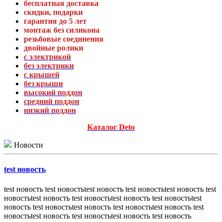
бесплатная доставка
скидки, подарки
гарантия до 5 лет
монтаж без силикона
резьбовые соединения
двойные ролики
с электрикой
без электрики
с крышей
без крыши
высокий поддон
средний поддон
низкий поддон
Каталог Deto
Новости
test новость
test новость test новостьtest новость test новостьtest новость test
новостьtest новость test новостьtest новость test новостьtest
новость test новостьtest новость test новостьtest новость test
новостьtest новость test новостьtest новость test новость