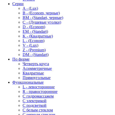
Серии
A - (Lux)
B - (Econom, черные)
BM - (Standart, черные)
C - (Душевые уголки)
D - (Econom)
EM - (Standart)
K - (Квадратные)
L - (Econom)
V - (Lux)
Z - (Premium)
DM - (Standart)
По форме
Четверть круга
Асимметричные
Квадратные
Прямоугольные
Функциональные
L - левосторонние
R - правосторонние
С гидромассажем
С электрикой
С подсветкой
С белым стеклом
С черным стеклом