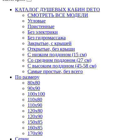
КАТАЛОГ ДУШЕВЫХ КАБИН DETO
СМОТРЕТЬ ВСЕ МОДЕЛИ
Угловые
Пристенные
Без электрики
Без гидромассажа
Закрытые, с крышей
Открытые, без крыши
С низким поддоном (15 см)
Со средним поддоном (27 см)
С высоким поддоном (45-58 см)
Самые простые, без всего
По размеру
80x80
90x90
100x100
110x80
110x90
120x80
120x90
150x85
160x85
170x90
Серии