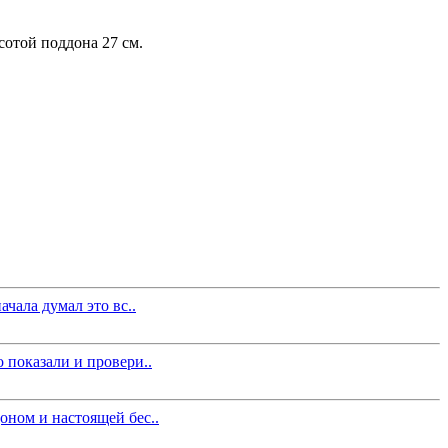
сотой поддона 27 см.
чала думал это вс..
 показали и провери..
оном и настоящей бес..