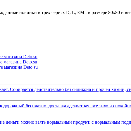
жданные новинки в трех сериях D, L, EM - в размере 80x80 и вы
ает. Собирается действительно без силикона и прочей химии, сна
одорожный бесплатно, доставка адекватная, все тихо и спокойно
акие деньги можно взять нормальный продукт, с нормальным подд