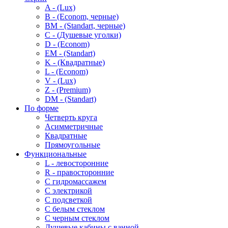
A - (Lux)
B - (Econom, черные)
BM - (Standart, черные)
C - (Душевые уголки)
D - (Econom)
EM - (Standart)
K - (Квадратные)
L - (Econom)
V - (Lux)
Z - (Premium)
DM - (Standart)
По форме
Четверть круга
Асимметричные
Квадратные
Прямоугольные
Функциональные
L - левосторонние
R - правосторонние
С гидромассажем
С электрикой
С подсветкой
С белым стеклом
С черным стеклом
Душевые кабины с ванной