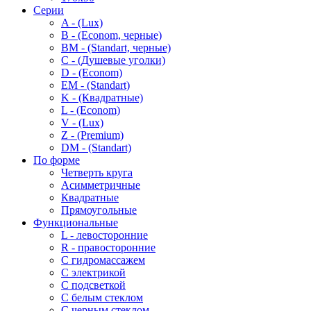
Серии
A - (Lux)
B - (Econom, черные)
BM - (Standart, черные)
C - (Душевые уголки)
D - (Econom)
EM - (Standart)
K - (Квадратные)
L - (Econom)
V - (Lux)
Z - (Premium)
DM - (Standart)
По форме
Четверть круга
Асимметричные
Квадратные
Прямоугольные
Функциональные
L - левосторонние
R - правосторонние
С гидромассажем
С электрикой
С подсветкой
С белым стеклом
С черным стеклом