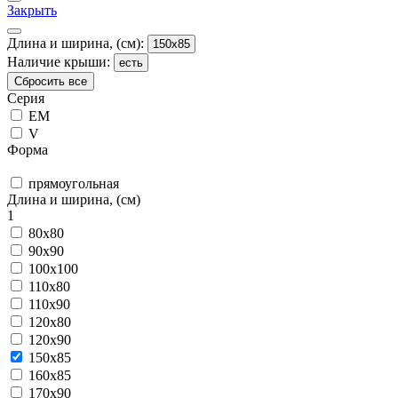
Закрыть
Длина и ширина, (см):
150x85
Наличие крыши:
есть
Сбросить все
Серия
EM
V
Форма
прямоугольная
Длина и ширина, (см)
1
80x80
90x90
100x100
110x80
110x90
120x80
120x90
150x85
160x85
170x90