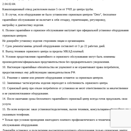
2.04.02-84.
Канализационный отвод расположен выше 5 см от УЧП до центра трубы.
5. В случае, если оборудование не было установлено сервисным центром "Deto", бесплатное
гарантийное обслуживание не включает в себя отладку, герметизацию, регулировку,
настройку и диагностику изделия.
6. Полное гарантийное и сервисное обслуживание наступает при официальной установке оборудования
сервисным центром.
Не доверяйте установку изделия сторонним лицам и организациям.
7. Срок ремонта/замены деталей оборудования составляет от 3 до 22 рабочих дней.
8. Выезд техников сервисного центра за пределы МКАД-платный.
9. Условия предоставления гарантийного и сервисного обслуживания могут быть изменены
производителем/официальным представительством без предварительного уведомления.
10. Настоящие гарантийные обязательства не ущемляют и не ограничивают права потребителя,
предоставленных ему действующим законодательством РФ.
11. Решение о замене или ремонте оборудования останется за сервисным центром.
12. Замененные части/агрегаты изделия переходят в собственность сервисного центра.
13. Сервисный центр при отказе потребителя от установки не несет ответственности за некачественное
и не укомплектованное оборудование.
14. После окончания срока бесплатного гарантийного сервисный центр всегда готов предложить свои
услуги.
15. По всем вопросам: заказ установки/подключения, вызов техников, консультациям-обращайтесь по
указанным телефонам.
* Только при условии проведения ежегодного платного профилактического и технического
обслуживания оборудования.
Доверяйте установку и подключение высокотехнологичного оборудования только сервисному центру.