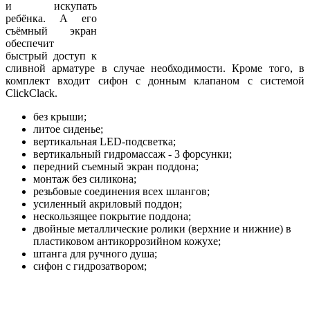
и искупать
ребёнка. А его
съёмный экран
обеспечит
быстрый доступ к
сливной арматуре в случае необходимости. Кроме того, в
комплект входит сифон с донным клапаном с системой
ClickClack.
без крыши;
литое сиденье;
вертикальная LED-подсветка;
вертикальный гидромассаж - 3 форсунки;
передний съемный экран поддона;
монтаж без силикона;
резьбовые соединения всех шлангов;
усиленный акриловый поддон;
нескользящее покрытие поддона;
двойные металлические ролики (верхние и нижние) в
пластиковом антикоррозийном кожухе;
штанга для ручного душа;
сифон с гидрозатвором;