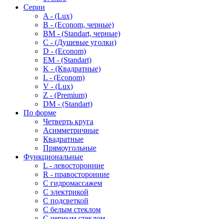
Серии
A - (Lux)
B - (Econom, черные)
BM - (Standart, черные)
C - (Душевые уголки)
D - (Econom)
EM - (Standart)
K - (Квадратные)
L - (Econom)
V - (Lux)
Z - (Premium)
DM - (Standart)
По форме
Четверть круга
Асимметричные
Квадратные
Прямоугольные
Функциональные
L - левосторонние
R - правосторонние
С гидромассажем
С электрикой
С подсветкой
С белым стеклом
С черным стеклом