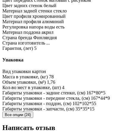
Цвет передних стенок
матовый с рисунком
Цвет задних стенок
белый
Материал задней стенки
стекло
Цвет профиля
хромированный
Материал профиля
алюминий
Регулировка напора воды
есть
Материал поддона
акрил
Страна бренда
Финляндия
Страна изготовитель
...
Гарантия, (лет)
5
Упаковка
Вид упаковки
картон
Масса в упаковке, (кг)
78
Объем упаковки, (м³)
1,76
Кол-во мест в упаковке, (шт)
4
Габариты упаковки - задние стенки, (см)
167*80*5
Габариты упаковки - передние стекла, (см)
167*44*9
Габариты упаковки - поддон, (см)
102*102*55
Габариты упаковки - запчасти, (см)
35*35*15
Все опции (24)
Написать отзыв