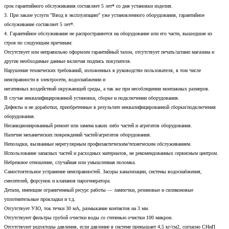
срок гарантийного обслуживания составляет 5 лет* со дня установки изделия.
3. При заказе услуги "Ввод в эксплуатацию" уже установленного оборудования, гарантийное
обслуживание составляет 5 лет*.
4. Гарантийное обслуживание не распространяется на оборудование или его части, вышедшие из
строя по следующим причинам:
Отсутствует или неправильно оформлен гарантийный талон, отсутствует печать/штамп магазина и
другие необходимые данные включая подпись покупателя.
Нарушение технических требований, изложенных в руководстве пользователя, в том числе
неисправности в электросети, водоснабжении и
негативных воздействий окружающей среды, а так же при несоблюдении монтажных размеров.
В случае неквалифицированной установки, сборке и подключении оборудования.
Дефекты и не доработки, приобретенные в результате неквалифицированной сборки/подключения
оборудования.
Несанкционированный ремонт или замена каких либо частей и агрегатов оборудования.
Наличие механических повреждений частей/агрегатов оборудования.
Неполадки, вызванные нерегулярным профилактическим/техническим обслуживанием.
Использование запасных частей и расходных материалов, не рекомендованных сервисным центром.
Небрежное отношение, случайная или умышленная поломка.
Самостоятельное устранение неисправностей. Засоры канализации, системы водоснабжения,
смесителей, форсунок и клапанов парогенератора.
Детали, имеющие ограниченный ресурс работы — лампочки, резиновые и силиконовые
уплотнительные прокладки и т.д.
Отсутствует УЗО, ток течки 30 мА, размыкание контактов на 3 мм.
Отсутствуют фильтры грубой очистки воды со степенью очистки 100 микрон.
Отсутствуют редукторы давления, если давление в системе превышает 4,5 кг/см2, согласно СНиП