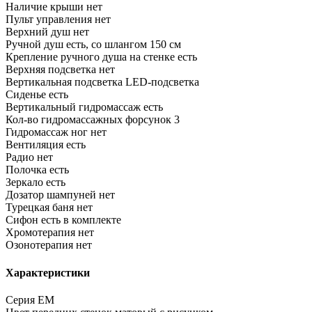
Наличие крыши
нет
Пульт управления
нет
Верхний душ
нет
Ручной душ
есть, со шлангом 150 см
Крепление ручного душа на стенке
есть
Верхняя подсветка
нет
Вертикальная подсветка
LED-подсветка
Сиденье
есть
Вертикальный гидромассаж
есть
Кол-во гидромассажных форсунок
3
Гидромассаж ног
нет
Вентиляция
есть
Радио
нет
Полочка
есть
Зеркало
есть
Дозатор шампуней
нет
Турецкая баня
нет
Сифон
есть в комплекте
Хромотерапия
нет
Озонотерапия
нет
Характеристики
Серия
EM