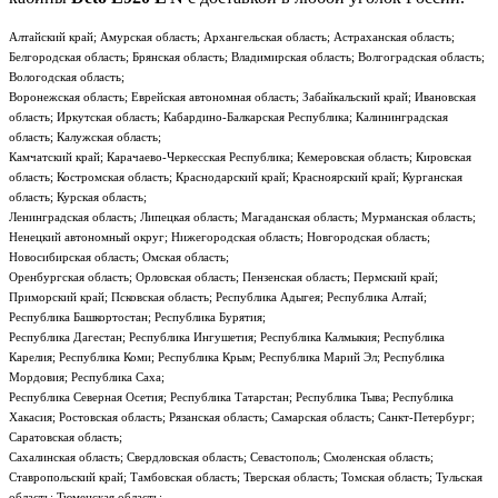
Алтайский край; Амурская область; Архангельская область; Астраханская область;
Белгородская область; Брянская область; Владимирская область; Волгоградская область;
Вологодская область;
Воронежская область; Еврейская автономная область; Забайкальский край; Ивановская
область; Иркутская область; Кабардино-Балкарская Республика; Калининградская
область; Калужская область;
Камчатский край; Карачаево-Черкесская Республика; Кемеровская область; Кировская
область; Костромская область; Краснодарский край; Красноярский край; Курганская
область; Курская область;
Ленинградская область; Липецкая область; Магаданская область; Мурманская область;
Ненецкий автономный округ; Нижегородская область; Новгородская область;
Новосибирская область; Омская область;
Оренбургская область; Орловская область; Пензенская область; Пермский край;
Приморский край; Псковская область; Республика Адыгея; Республика Алтай;
Республика Башкортостан; Республика Бурятия;
Республика Дагестан; Республика Ингушетия; Республика Калмыкия; Республика
Карелия; Республика Коми; Республика Крым; Республика Марий Эл; Республика
Мордовия; Республика Саха;
Республика Северная Осетия; Республика Татарстан; Республика Тыва; Республика
Хакасия; Ростовская область; Рязанская область; Самарская область; Санкт-Петербург;
Саратовская область;
Сахалинская область; Свердловская область; Севастополь; Смоленская область;
Ставропольский край; Тамбовская область; Тверская область; Томская область; Тульская
область; Тюменская область;