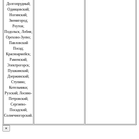
Долгопрудный;
Одинцовский;
Ногинский;
Звенигород;
Реутов;
Подольск; Лобня;
Орехово-Зуево
;
Павловский
Посад;
Красноармейск;
Раменский;
Электрогорск;
Пушкинский;
Дзержинский;
Ступино;
Котельники;
Рузский;
Лосино-
Петровский;
Сергиево-
Посадский;
Солнечногорский.
×