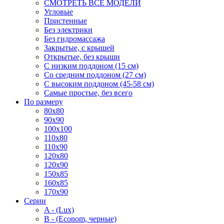
СМОТРЕТЬ ВСЕ МОДЕЛИ
Угловые
Пристенные
Без электрики
Без гидромассажа
Закрытые, с крышей
Открытые, без крыши
С низким поддоном (15 см)
Со средним поддоном (27 см)
С высоким поддоном (45-58 см)
Самые простые, без всего
По размеру
80x80
90x90
100x100
110x80
110x90
120x80
120x90
150x85
160x85
170x90
Серии
A - (Lux)
B - (Econom, черные)