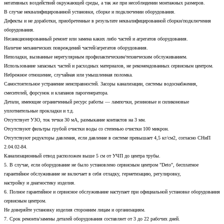
негативных воздействий окружающей среды, а так же при несоблюдении монтажных размеров.
В случае неквалифицированной установки, сборке и подключении оборудования.
Дефекты и не доработки, приобретенные в результате неквалифицированной сборки/подключения
оборудования.
Несанкционированный ремонт или замена каких либо частей и агрегатов оборудования.
Наличие механических повреждений частей/агрегатов оборудования.
Неполадки, вызванные нерегулярным профилактическим/техническим обслуживанием.
Использование запасных частей и расходных материалов, не рекомендованных сервисным центром.
Небрежное отношение, случайная или умышленная поломка.
Самостоятельное устранение неисправностей. Засоры канализации, системы водоснабжения,
смесителей, форсунок и клапанов парогенератора.
Детали, имеющие ограниченный ресурс работы — лампочки, резиновые и силиконовые
уплотнительные прокладки и т.д.
Отсутствует УЗО, ток течки 30 мА, размыкание контактов на 3 мм.
Отсутствуют фильтры грубой очистки воды со степенью очистки 100 микрон.
Отсутствуют редукторы давления, если давление в системе превышает 4,5 кг/см2, согласно СНиП
2.04.02-84.
Канализационный отвод расположен выше 5 см от УЧП до центра трубы.
5. В случае, если оборудование не было установлено сервисным центром "Deto", бесплатное
гарантийное обслуживание не включает в себя отладку, герметизацию, регулировку,
настройку и диагностику изделия.
6. Полное гарантийное и сервисное обслуживание наступает при официальной установке оборудования
сервисным центром.
Не доверяйте установку изделия сторонним лицам и организациям.
7. Срок ремонта/замены деталей оборудования составляет от 3 до 22 рабочих дней.