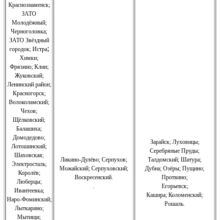
Краснознаменск
;
ЗАТО
Молодёжный
;
Черноголовка;
З
АТО Звёздный
;
городок; Истра
Химки;
Фрязино;
Клин;
Жуковский;
Ленинский район;
Красногорск;
Волоколамский;
Чехов;
Щёлковский;
Балашиха;
Домодедово;
Зарайск; Луховицы;
Лотошинский;
Серебряные Пруды;
Шаховская;
Ликино-Дулёво;
Серпухов;
Талдомский; Шатура;
Электросталь;
Можайский;
Серпуховский;
Дубна; Озёры; Пущино;
Королёв;
Воскресенский.
Протвино;
Люберцы;
.
Егорьевск;
Ивантеевка;
Кашира;
Коломенский;
Наро-Фоминский;
Рошаль.
Лыткарино;
Мытищи;