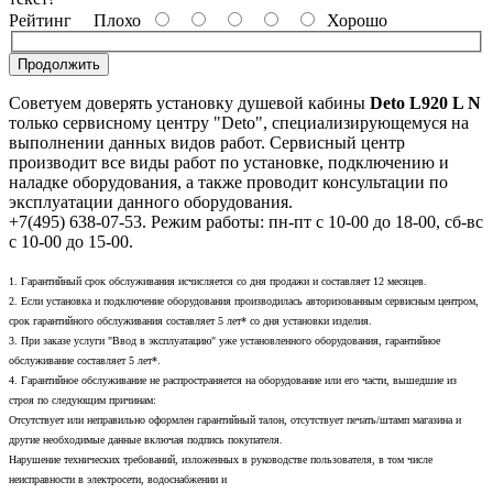
Рейтинг
Плохо
Хорошо
Продолжить
Советуем доверять установку душевой кабины
Deto L920 L N
только сервисному центру "Deto", специализирующемуся на
выполнении данных видов работ. Сервисный центр
производит все виды работ по установке, подключению и
наладке оборудования, а также проводит консультации по
эксплуатации данного оборудования.
+7(495) 638-07-53. Режим работы: пн-пт с 10-00 до 18-00, сб-вс
с 10-00 до 15-00.
1. Гарантийный срок обслуживания исчисляется со дня продажи и составляет 12 месяцев.
2. Если установка и подключение оборудования производилась авторизованным сервисным центром,
срок гарантийного обслуживания составляет 5 лет* со дня установки изделия.
3. При заказе услуги "Ввод в эксплуатацию" уже установленного оборудования, гарантийное
обслуживание составляет 5 лет*.
4. Гарантийное обслуживание не распространяется на оборудование или его части, вышедшие из
строя по следующим причинам:
Отсутствует или неправильно оформлен гарантийный талон, отсутствует печать/штамп магазина и
другие необходимые данные включая подпись покупателя.
Нарушение технических требований, изложенных в руководстве пользователя, в том числе
неисправности в электросети, водоснабжении и