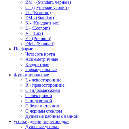
BM - (Standart, черные)
C - (Душевые уголки)
D - (Econom)
EM - (Standart)
K - (Квадратные)
L - (Econom)
V - (Lux)
Z - (Premium)
DM - (Standart)
По форме
Четверть круга
Асимметричные
Квадратные
Прямоугольные
Функциональные
L - левосторонние
R - правосторонние
С гидромассажем
С электрикой
С подсветкой
С белым стеклом
С черным стеклом
Душевые кабины с ванной
уголки, двери, перегородки
Душевые уголки