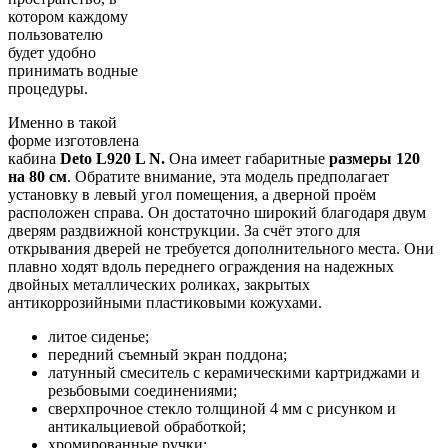
котором каждому
пользователю
будет удобно
принимать водные
процедуры.
Именно в такой
форме изготовлена
кабина
Deto L920 L N.
Она имеет габаритные
размеры 120
на 80 см
. Обратите внимание, эта модель предполагает
установку в левый угол помещения, а дверной проём
расположен справа. Он достаточно широкий благодаря двум
дверям раздвижной конструкции. За счёт этого для
открывания дверей не требуется дополнительного места. Они
плавно ходят вдоль переднего ограждения на надежных
двойных металлических роликах, закрытых
антикоррозийными пластиковыми кожухами.
литое сиденье;
передний съемный экран поддона;
латунный смеситель с керамическими картриджами и
резьбовыми соединениями;
сверхпрочное стекло толщиной 4 мм с рисунком и
антикальциевой обработкой;
хромированные ручки;