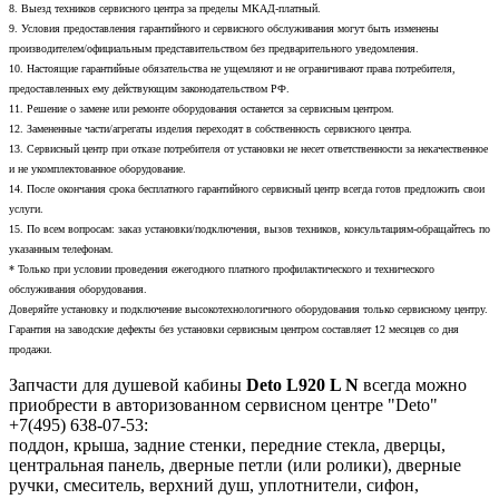
8. Выезд техников сервисного центра за пределы МКАД-платный.
9. Условия предоставления гарантийного и сервисного обслуживания могут быть изменены
производителем/официальным представительством без предварительного уведомления.
10. Настоящие гарантийные обязательства не ущемляют и не ограничивают права потребителя,
предоставленных ему действующим законодательством РФ.
11. Решение о замене или ремонте оборудования останется за сервисным центром.
12. Замененные части/агрегаты изделия переходят в собственность сервисного центра.
13. Сервисный центр при отказе потребителя от установки не несет ответственности за некачественное
и не укомплектованное оборудование.
14. После окончания срока бесплатного гарантийного сервисный центр всегда готов предложить свои
услуги.
15. По всем вопросам: заказ установки/подключения, вызов техников, консультациям-обращайтесь по
указанным телефонам.
* Только при условии проведения ежегодного платного профилактического и технического
обслуживания оборудования.
Доверяйте установку и подключение высокотехнологичного оборудования только сервисному центру.
Гарантия на заводские дефекты без установки сервисным центром составляет 12 месяцев со дня
продажи.
Запчасти для душевой кабины
Deto L920 L N
всегда можно
приобрести в авторизованном сервисном центре "Deto"
+7(495) 638-07-53:
поддон, крыша, задние стенки, передние стекла, дверцы,
центральная панель, дверные петли (или ролики), дверные
ручки, смеситель, верхний душ, уплотнители, сифон,