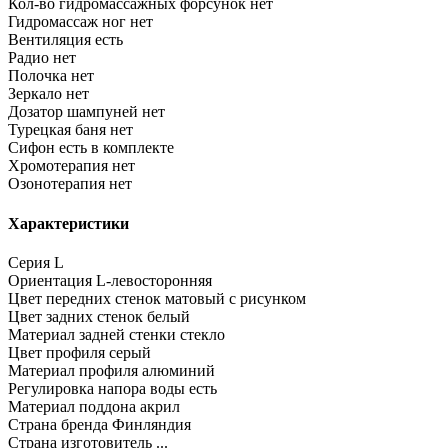
Кол-во гидромассажных форсунок
нет
Гидромассаж ног
нет
Вентиляция
есть
Радио
нет
Полочка
нет
Зеркало
нет
Дозатор шампуней
нет
Турецкая баня
нет
Сифон
есть в комплекте
Хромотерапия
нет
Озонотерапия
нет
Характеристики
Серия
L
Ориентация
L-левосторонняя
Цвет передних стенок
матовый с рисунком
Цвет задних стенок
белый
Материал задней стенки
стекло
Цвет профиля
серый
Материал профиля
алюминий
Регулировка напора воды
есть
Материал поддона
акрил
Страна бренда
Финляндия
Страна изготовитель
...