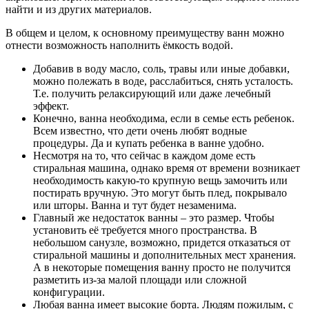
найти и из других материалов.
В общем и целом, к основному преимуществу ванн можно
отнести возможность наполнить ёмкость водой.
Добавив в воду масло, соль, травы или иные добавки,
можно полежать в воде, расслабиться, снять усталость.
Т.е. получить релаксирующий или даже лечебный
эффект.
Конечно, ванна необходима, если в семье есть ребенок.
Всем известно, что дети очень любят водные
процедуры. Да и купать ребенка в ванне удобно.
Несмотря на то, что сейчас в каждом доме есть
стиральная машина, однако время от времени возникает
необходимость какую-то крупную вещь замочить или
постирать вручную. Это могут быть плед, покрывало
или шторы. Ванна и тут будет незаменима.
Главный же недостаток ванны – это размер. Чтобы
установить её требуется много пространства. В
небольшом санузле, возможно, придется отказаться от
стиральной машины и дополнительных мест хранения.
А в некоторые помещения ванну просто не получится
разметить из-за малой площади или сложной
конфигурации.
Любая ванна имеет высокие борта. Людям пожилым, с