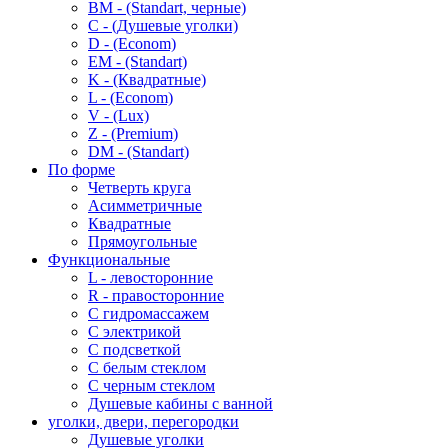
BM - (Standart, черные)
C - (Душевые уголки)
D - (Econom)
EM - (Standart)
K - (Квадратные)
L - (Econom)
V - (Lux)
Z - (Premium)
DM - (Standart)
По форме
Четверть круга
Асимметричные
Квадратные
Прямоугольные
Функциональные
L - левосторонние
R - правосторонние
С гидромассажем
С электрикой
С подсветкой
С белым стеклом
С черным стеклом
Душевые кабины с ванной
уголки, двери, перегородки
Душевые уголки