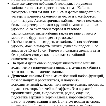
Если же санузел небольшой площади, то душевая
кабина становиться просто незаменима. Кабины
размером 80*80 см или 90*90 см в форме квадрата или
четверти позволят сэкономить место и с комфортом
принять душ. Ассиметричные кабины имеют несколько
больший размер, и людям крупной комплекции в них
удобнее. А за счет своей формы и углового
расположения такие кабины также не займут много
места и не будут выглядеть громоздко.
Чтобы входить и выходить из кабины было особенно
удобно, можно выбрать низкий душевой поддон. Его
высота от 15 до 18 см. Теперь и пожилые люди, и дети
без проблем смогут воспользоваться кабиной
самостоятельно.
На прием душа обычно уходит значительно меньше
воды, чем на наполнение ванны. Т.е. душевая кабина в
этом плане экономичнее ванны.
Душевые кабины
Deto
имеют большой набор функций,
позволяющих и расслабиться, и получить
дополнительный комфорт при приеме водных процедур,
и даже некоторый лечебный эффект. Это верхний
тропический душ, гидромассаж, радио, сиденье,
подсветка верхняя и вертикальная, парогенератор,
цвето- и озонотерапия и пр. При этом исходя из своих
пожеланий и бюджета, покупатель может выбрать