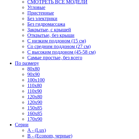
СМОТРЕТЬ ВСЕ МОДЕЛИ
Угловые
Пристенные
Без электрики
Без гидромассажа
Закрытые, с крышей
Открытые, без крыши
С низким поддоном (15 см)
Со средним поддоном (27 см)
С высоким поддоном (45-58 см)
Самые простые, без всего
По размеру
80x80
90x90
100x100
110x80
110x90
120x80
120x90
150x85
160x85
170x90
Серии
A - (Lux)
B - (Econom, черные)