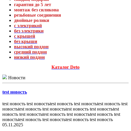
гарантия до 5 лет
монтаж без силикона
резьбовые соединения
двойные ролики
с электрикой
без электрики
с крышей
без крыши
высокий поддон
средний поддон
низкий поддон
Каталог Deto
Новости
test новость
test новость test новостьtest новость test новостьtest новость test
новостьtest новость test новостьtest новость test новостьtest
новость test новостьtest новость test новостьtest новость test
новостьtest новость test новостьtest новость test новость
05.11.2025