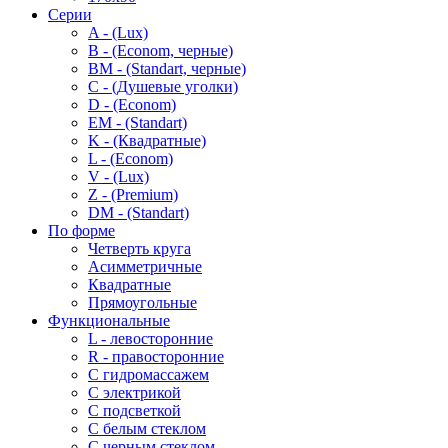
Серии
A - (Lux)
B - (Econom, черные)
BM - (Standart, черные)
C - (Душевые уголки)
D - (Econom)
EM - (Standart)
K - (Квадратные)
L - (Econom)
V - (Lux)
Z - (Premium)
DM - (Standart)
По форме
Четверть круга
Асимметричные
Квадратные
Прямоугольные
Функциональные
L - левосторонние
R - правосторонние
С гидромассажем
С электрикой
С подсветкой
С белым стеклом
С черным стеклом