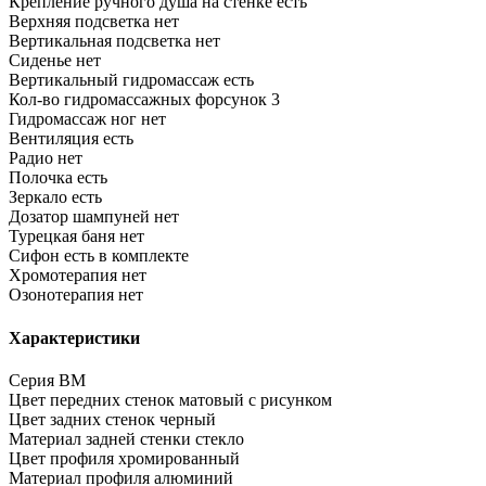
Крепление ручного душа на стенке
есть
Верхняя подсветка
нет
Вертикальная подсветка
нет
Сиденье
нет
Вертикальный гидромассаж
есть
Кол-во гидромассажных форсунок
3
Гидромассаж ног
нет
Вентиляция
есть
Радио
нет
Полочка
есть
Зеркало
есть
Дозатор шампуней
нет
Турецкая баня
нет
Сифон
есть в комплекте
Хромотерапия
нет
Озонотерапия
нет
Характеристики
Серия
BM
Цвет передних стенок
матовый с рисунком
Цвет задних стенок
черный
Материал задней стенки
стекло
Цвет профиля
хромированный
Материал профиля
алюминий