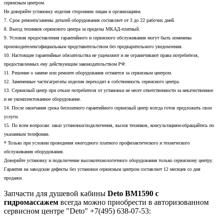
сервисным центром.
Не доверяйте установку изделия сторонним лицам и организациям.
7. Срок ремонта/замены деталей оборудования составляет от 3 до 22 рабочих дней.
8. Выезд техников сервисного центра за пределы МКАД-платный.
9. Условия предоставления гарантийного и сервисного обслуживания могут быть изменены
производителем/официальным представительством без предварительного уведомления.
10. Настоящие гарантийные обязательства не ущемляют и не ограничивают права потребителя,
предоставленных ему действующим законодательством РФ.
11. Решение о замене или ремонте оборудования останется за сервисным центром.
12. Замененные части/агрегаты изделия переходят в собственность сервисного центра.
13. Сервисный центр при отказе потребителя от установки не несет ответственности за некачественное
и не укомплектованное оборудование.
14. После окончания срока бесплатного гарантийного сервисный центр всегда готов предложить свои
услуги.
15. По всем вопросам: заказ установки/подключения, вызов техников, консультациям-обращайтесь по
указанным телефонам.
* Только при условии проведения ежегодного платного профилактического и технического
обслуживания оборудования.
Доверяйте установку и подключение высокотехнологичного оборудования только сервисному центру.
Гарантия на заводские дефекты без установки сервисным центром составляет 12 месяцев со дня
продажи.
Запчасти для душевой кабины
Deto BM1590 с
гидромассажем
всегда можно приобрести в авторизованном
сервисном центре "Deto" +7(495) 638-07-53: