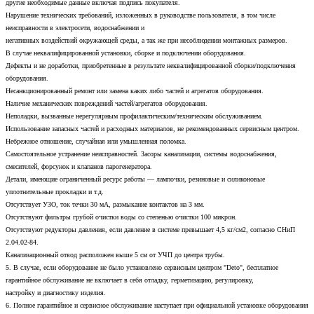
другие необходимые данные включая подпись покупателя.
Нарушение технических требований, изложенных в руководстве пользователя, в том числе
неисправности в электросети, водоснабжении и
негативных воздействий окружающей среды, а так же при несоблюдении монтажных размеров.
В случае неквалифицированной установки, сборке и подключении оборудования.
Дефекты и не доработки, приобретенные в результате неквалифицированной сборки/подключения
оборудования.
Несанкционированный ремонт или замена каких либо частей и агрегатов оборудования.
Наличие механических повреждений частей/агрегатов оборудования.
Неполадки, вызванные нерегулярным профилактическим/техническим обслуживанием.
Использование запасных частей и расходных материалов, не рекомендованных сервисным центром.
Небрежное отношение, случайная или умышленная поломка.
Самостоятельное устранение неисправностей. Засоры канализации, системы водоснабжения,
смесителей, форсунок и клапанов парогенератора.
Детали, имеющие ограниченный ресурс работы — лампочки, резиновые и силиконовые
уплотнительные прокладки и т.д.
Отсутствует УЗО, ток течки 30 мА, размыкание контактов на 3 мм.
Отсутствуют фильтры грубой очистки воды со степенью очистки 100 микрон.
Отсутствуют редукторы давления, если давление в системе превышает 4,5 кг/см2, согласно СНиП
2.04.02-84.
Канализационный отвод расположен выше 5 см от УЧП до центра трубы.
5. В случае, если оборудование не было установлено сервисным центром "Deto", бесплатное
гарантийное обслуживание не включает в себя отладку, герметизацию, регулировку,
настройку и диагностику изделия.
6. Полное гарантийное и сервисное обслуживание наступает при официальной установке оборудования