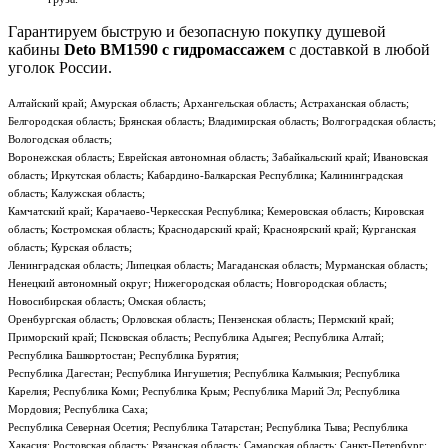
Гарантируем быструю и безопасную покупку душевой
кабины
Deto BM1590 с гидромассажем
с доставкой в любой
уголок России.
Алтайский край; Амурская область; Архангельская область; Астраханская область;
Белгородская область; Брянская область; Владимирская область; Волгоградская область;
Вологодская область;
Воронежская область; Еврейская автономная область; Забайкальский край; Ивановская
область; Иркутская область; Кабардино-Балкарская Республика; Калининградская
область; Калужская область;
Камчатский край; Карачаево-Черкесская Республика; Кемеровская область; Кировская
область; Костромская область; Краснодарский край; Красноярский край; Курганская
область; Курская область;
Ленинградская область; Липецкая область; Магаданская область; Мурманская область;
Ненецкий автономный округ; Нижегородская область; Новгородская область;
Новосибирская область; Омская область;
Оренбургская область; Орловская область; Пензенская область; Пермский край;
Приморский край; Псковская область; Республика Адыгея; Республика Алтай;
Республика Башкортостан; Республика Бурятия;
Республика Дагестан; Республика Ингушетия; Республика Калмыкия; Республика
Карелия; Республика Коми; Республика Крым; Республика Марий Эл; Республика
Мордовия; Республика Саха;
Республика Северная Осетия; Республика Татарстан; Республика Тыва; Республика
Хакасия; Ростовская область; Рязанская область; Самарская область; Санкт-Петербург;