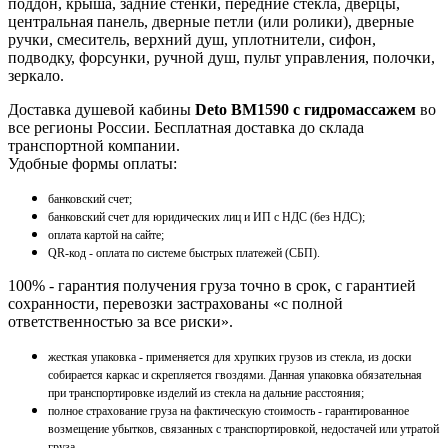
поддон, крыша, задние стенки, передние стекла, дверцы,
центральная панель, дверные петли (или ролики), дверные
ручки, смеситель, верхний душ, уплотнители, сифон,
подводку, форсунки, ручной душ, пульт управления, полочки,
зеркало.
Доставка душевой кабины
Deto BM1590 с гидромассажем
во
все регионы России. Бесплатная доставка до склада
транспортной компании.
Удобные формы оплаты:
банковский счет;
банковский счет для юридических лиц и ИП с НДС (без НДС);
оплата картой на сайте;
QR-код - оплата по системе быстрых платежей (СБП).
100% - гарантия получения груза точно в срок, с гарантией
сохранности, перевозки застрахованы «с полной
ответственностью за все риски».
жесткая упаковка - применяется для хрупких грузов из стекла, из доски
собирается каркас и скрепляется гвоздями. Данная упаковка обязательная
при транспортировке изделий из стекла на дальние расстояния;
полное страхование груза на фактическую стоимость - гарантированное
возмещение убытков, связанных с транспортировкой, недостачей или утратой
груза.