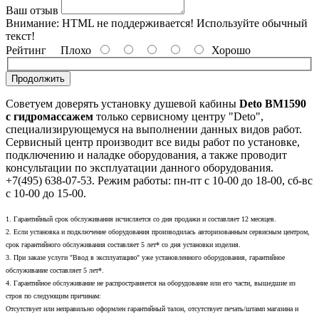
Ваш отзыв
Внимание:
HTML не поддерживается! Используйте обычный
текст!
Рейтинг
Плохо
Хорошо
Продолжить
Советуем доверять установку душевой кабины
Deto BM1590
с гидромассажем
только сервисному центру "Deto",
специализирующемуся на выполнении данных видов работ.
Сервисный центр производит все виды работ по установке,
подключению и наладке оборудования, а также проводит
консультации по эксплуатации данного оборудования.
+7(495) 638-07-53. Режим работы: пн-пт с 10-00 до 18-00, сб-вс
с 10-00 до 15-00.
1. Гарантийный срок обслуживания исчисляется со дня продажи и составляет 12 месяцев.
2. Если установка и подключение оборудования производилась авторизованным сервисным центром,
срок гарантийного обслуживания составляет 5 лет* со дня установки изделия.
3. При заказе услуги "Ввод в эксплуатацию" уже установленного оборудования, гарантийное
обслуживание составляет 5 лет*.
4. Гарантийное обслуживание не распространяется на оборудование или его части, вышедшие из
строя по следующим причинам:
Отсутствует или неправильно оформлен гарантийный талон, отсутствует печать/штамп магазина и