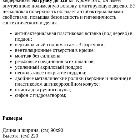
выдерживает
нагрузку до 320 кг
. Кроме того, он имеет
внутреннюю полимерную вставку, имитирующую дерево. Её
нескользкая поверхность обладает антибактериальными
свойствами, повышая безопасность и гигиеничность
сантехнического изделия.
антибактериальная пластиковая вставка (под дерево) в
поддон;
вертикальный гидромассаж - 3 форсунки;
вентиляционные отверстия в крыше;
монтаж без силикона;
резьбовые соединения всех шлангов;
усиленный акриловый поддон;
нескользящее покрытие поддона;
двойные металлические ролики (верхние и нижние) в
пластиковом антикоррозийном кожухе;
штанга для ручного душа;
сифон с гидрозатвором;
Размеры
Длина и ширина, (см)
90x90
Высота, (см)
220