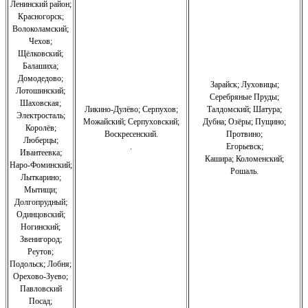
Ленинский район;
Красногорск;
Волоколамский;
Чехов;
Щёлковский;
Балашиха;
Домодедово;
Зарайск; Луховицы;
Лотошинский;
Серебряные Пруды;
Шаховская;
Ликино-Дулёво;
Серпухов;
Талдомский; Шатура;
Электросталь;
Можайский;
Серпуховский;
Дубна; Озёры; Пущино;
Королёв;
Воскресенский.
Протвино;
Люберцы;
.
Егорьевск;
Ивантеевка;
Кашира;
Коломенский;
Наро-Фоминский;
Рошаль.
Лыткарино;
Мытищи;
Долгопрудный;
Одинцовский;
Ногинский;
Звенигород;
Реутов;
Подольск; Лобня;
Орехово-Зуево
;
Павловский
Посад;