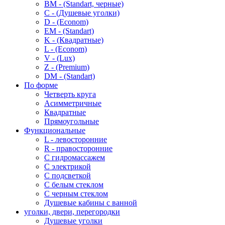
BM - (Standart, черные)
C - (Душевые уголки)
D - (Econom)
EM - (Standart)
K - (Квадратные)
L - (Econom)
V - (Lux)
Z - (Premium)
DM - (Standart)
По форме
Четверть круга
Асимметричные
Квадратные
Прямоугольные
Функциональные
L - левосторонние
R - правосторонние
С гидромассажем
С электрикой
С подсветкой
С белым стеклом
С черным стеклом
Душевые кабины с ванной
уголки, двери, перегородки
Душевые уголки