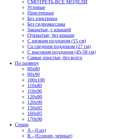
СМОТРЕТЬ ВСЕ МОДЕЛИ
Угловые
Пристенные
Без электрики
Без гидромассажа
Закрытые, с крышей
Открытые, без крыши
С низким поддоном (15 см)
Со средним поддоном (27 см)
С высоким поддоном (45-58 см)
Самые простые, без всего
По размеру
80x80
90x90
100x100
110x80
110x90
120x80
120x90
150x85
160x85
170x90
Серии
A - (Lux)
B - (Econom, черные)