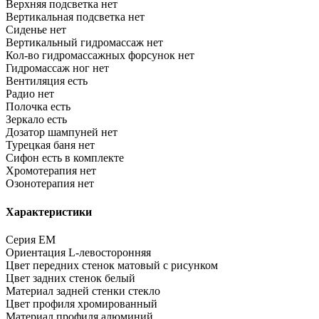
Верхняя подсветка
нет
Вертикальная подсветка
нет
Сиденье
нет
Вертикальный гидромассаж
нет
Кол-во гидромассажных форсунок
нет
Гидромассаж ног
нет
Вентиляция
есть
Радио
нет
Полочка
есть
Зеркало
есть
Дозатор шампуней
нет
Турецкая баня
нет
Сифон
есть в комплекте
Хромотерапия
нет
Озонотерапия
нет
Характеристики
Серия
EM
Ориентация
L-левосторонняя
Цвет передних стенок
матовый с рисунком
Цвет задних стенок
белый
Материал задней стенки
стекло
Цвет профиля
хромированный
Материал профиля
алюминий