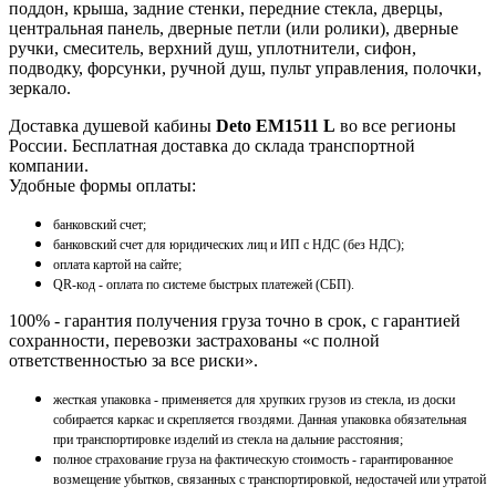
поддон, крыша, задние стенки, передние стекла, дверцы,
центральная панель, дверные петли (или ролики), дверные
ручки, смеситель, верхний душ, уплотнители, сифон,
подводку, форсунки, ручной душ, пульт управления, полочки,
зеркало.
Доставка душевой кабины
Deto ЕМ1511 L
во все регионы
России. Бесплатная доставка до склада транспортной
компании.
Удобные формы оплаты:
банковский счет;
банковский счет для юридических лиц и ИП с НДС (без НДС);
оплата картой на сайте;
QR-код - оплата по системе быстрых платежей (СБП).
100% - гарантия получения груза точно в срок, с гарантией
сохранности, перевозки застрахованы «с полной
ответственностью за все риски».
жесткая упаковка - применяется для хрупких грузов из стекла, из доски
собирается каркас и скрепляется гвоздями. Данная упаковка обязательная
при транспортировке изделий из стекла на дальние расстояния;
полное страхование груза на фактическую стоимость - гарантированное
возмещение убытков, связанных с транспортировкой, недостачей или утратой