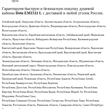
груза.
Гарантируем быструю и безопасную покупку душевой
кабины
Deto ЕМ1511 L
с доставкой в любой уголок России.
Алтайский край; Амурская область; Архангельская область; Астраханская область;
Белгородская область; Брянская область; Владимирская область; Волгоградская область;
Вологодская область;
Воронежская область; Еврейская автономная область; Забайкальский край; Ивановская
область; Иркутская область; Кабардино-Балкарская Республика; Калининградская
область; Калужская область;
Камчатский край; Карачаево-Черкесская Республика; Кемеровская область; Кировская
область; Костромская область; Краснодарский край; Красноярский край; Курганская
область; Курская область;
Ленинградская область; Липецкая область; Магаданская область; Мурманская область;
Ненецкий автономный округ; Нижегородская область; Новгородская область;
Новосибирская область; Омская область;
Оренбургская область; Орловская область; Пензенская область; Пермский край;
Приморский край; Псковская область; Республика Адыгея; Республика Алтай;
Республика Башкортостан; Республика Бурятия;
Республика Дагестан; Республика Ингушетия; Республика Калмыкия; Республика
Карелия; Республика Коми; Республика Крым; Республика Марий Эл; Республика
Мордовия; Республика Саха;
Республика Северная Осетия; Республика Татарстан; Республика Тыва; Республика
Хакасия; Ростовская область; Рязанская область; Самарская область; Санкт-Петербург;