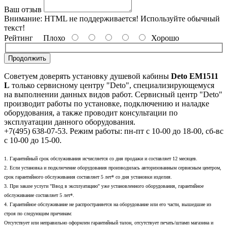
Ваш отзыв
Внимание:
HTML не поддерживается! Используйте обычный
текст!
Рейтинг
Плохо
Хорошо
Продолжить
Советуем доверять установку душевой кабины
Deto ЕМ1511
L
только сервисному центру "Deto", специализирующемуся
на выполнении данных видов работ. Сервисный центр "Deto"
производит работы по установке, подключению и наладке
оборудования, а также проводит консультации по
эксплуатации данного оборудования.
+7(495) 638-07-53. Режим работы: пн-пт с 10-00 до 18-00, сб-вс
с 10-00 до 15-00.
1. Гарантийный срок обслуживания исчисляется со дня продажи и составляет 12 месяцев.
2. Если установка и подключение оборудования производилась авторизованным сервисным центром,
срок гарантийного обслуживания составляет 5 лет* со дня установки изделия.
3. При заказе услуги "Ввод в эксплуатацию" уже установленного оборудования, гарантийное
обслуживание составляет 5 лет*.
4. Гарантийное обслуживание не распространяется на оборудование или его части, вышедшие из
строя по следующим причинам:
Отсутствует или неправильно оформлен гарантийный талон, отсутствует печать/штамп магазина и