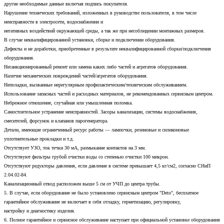
другие необходимые данные включая подпись покупателя.
Нарушение технических требований, изложенных в руководстве пользователя, в том числе
неисправности в электросети, водоснабжении и
негативных воздействий окружающей среды, а так же при несоблюдении монтажных размеров.
В случае неквалифицированной установки, сборке и подключении оборудования.
Дефекты и не доработки, приобретенные в результате неквалифицированной сборки/подключения
оборудования.
Несанкционированный ремонт или замена каких либо частей и агрегатов оборудования.
Наличие механических повреждений частей/агрегатов оборудования.
Неполадки, вызванные нерегулярным профилактическим/техническим обслуживанием.
Использование запасных частей и расходных материалов, не рекомендованных сервисным центром.
Небрежное отношение, случайная или умышленная поломка.
Самостоятельное устранение неисправностей. Засоры канализации, системы водоснабжения,
смесителей, форсунок и клапанов парогенератора.
Детали, имеющие ограниченный ресурс работы — лампочки, резиновые и силиконовые
уплотнительные прокладки и т.д.
Отсутствует УЗО, ток течки 30 мА, размыкание контактов на 3 мм.
Отсутствуют фильтры грубой очистки воды со степенью очистки 100 микрон.
Отсутствуют редукторы давления, если давление в системе превышает 4,5 кг/см2, согласно СНиП
2.04.02-84.
Канализационный отвод расположен выше 5 см от УЧП до центра трубы.
5. В случае, если оборудование не было установлено сервисным центром "Deto", бесплатное
гарантийное обслуживание не включает в себя отладку, герметизацию, регулировку,
настройку и диагностику изделия.
6. Полное гарантийное и сервисное обслуживание наступает при официальной установке оборудования