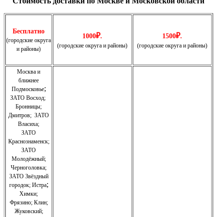
Стоимость доставки по Москве и Московской области
Бесплатно
₽
₽
1000
.
1500
.
(городские округа
(городские округа и районы)
(городские округа и районы)
и районы)
Москва и
ближнее
;
Подмосковье
ЗАТО Восход
;
Бронницы
;
Дмитров
;
ЗАТО
Власиха
;
ЗАТО
Краснознаменск
;
ЗАТО
Молодёжный
;
Черноголовка;
З
АТО Звёздный
;
городок; Истра
Химки;
Фрязино;
Клин;
Жуковский;