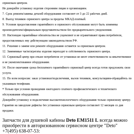
сервисным центром.
Не доверяйте установку изделия сторонним лицам и организациям.
7. Срок ремонта/замены деталей оборудования составляет от 3 до 22 рабочих дней.
8. Выезд техников сервисного центра за пределы МКАД-платный.
9. Условия предоставления гарантийного и сервисного обслуживания могут быть изменены
производителем/официальным представительством без предварительного уведомления.
10. Настоящие гарантийные обязательства не ущемляют и не ограничивают права потребителя,
предоставленных ему действующим законодательством РФ.
11. Решение о замене или ремонте оборудования останется за сервисным центром.
12. Замененные части/агрегаты изделия переходят в собственность сервисного центра.
13. Сервисный центр при отказе потребителя от установки не несет ответственности за некачественное
и не укомплектованное оборудование.
14. После окончания срока бесплатного гарантийного сервисный центр всегда готов предложить свои
услуги.
15. По всем вопросам: заказ установки/подключения, вызов техников, консультациям-обращайтесь по
указанным телефонам.
* Только при условии проведения ежегодного платного профилактического и технического
обслуживания оборудования.
Доверяйте установку и подключение высокотехнологичного оборудования только сервисному центру.
Гарантия на заводские дефекты без установки сервисным центром составляет 12 месяцев со дня
продажи.
Запчасти для душевой кабины
Deto ЕМ1511 L
всегда можно
приобрести в авторизованном сервисном центре "Deto"
+7(495) 638-07-53: