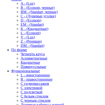
A - (Lux)
B - (Econom, черные)
BM - (Standart, черные)
C - (Душевые уголки)
D - (Econom)
EM - (Standart)
K - (Квадратные)
L - (Econom)
V - (Lux)
Z - (Premium)
DM - (Standart)
По форме
Четверть круга
Асимметричные
Квадратные
Прямоугольные
Функциональные
L - левосторонние
R - правосторонние
С гидромассажем
С электрикой
С подсветкой
С белым стеклом
С черным стеклом
Душевые кабины с ванной