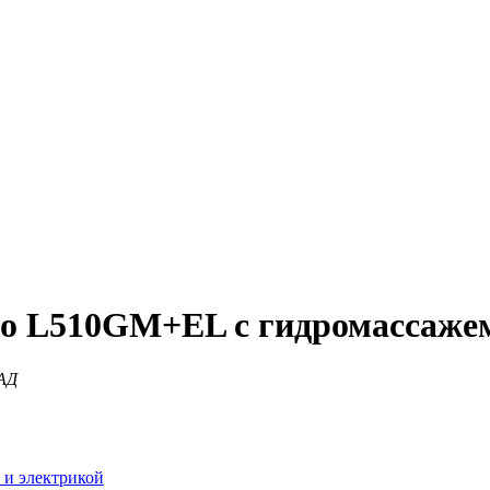
to L510GM+EL с гидромассажем
КАД