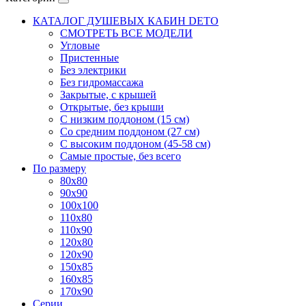
КАТАЛОГ ДУШЕВЫХ КАБИН DETO
СМОТРЕТЬ ВСЕ МОДЕЛИ
Угловые
Пристенные
Без электрики
Без гидромассажа
Закрытые, с крышей
Открытые, без крыши
С низким поддоном (15 см)
Со средним поддоном (27 см)
С высоким поддоном (45-58 см)
Самые простые, без всего
По размеру
80x80
90x90
100x100
110x80
110x90
120x80
120x90
150x85
160x85
170x90
Серии