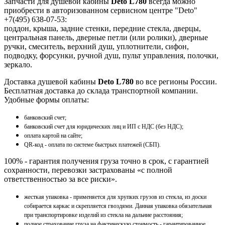
Запчасти для душевой кабины
Deto L780
всегда можно
приобрести в авторизованном сервисном центре "Deto"
+7(495) 638-07-53:
поддон, крыша, задние стенки, передние стекла, дверцы,
центральная панель, дверные петли (или ролики), дверные
ручки, смеситель, верхний душ, уплотнители, сифон,
подводку, форсунки, ручной душ, пульт управления, полочки,
зеркало.
Доставка душевой кабины
Deto L780
во все регионы России.
Бесплатная доставка до склада транспортной компании.
Удобные формы оплаты:
банковский счет;
банковский счет для юридических лиц и ИП с НДС (без НДС);
оплата картой на сайте;
QR-код - оплата по системе быстрых платежей (СБП).
100% - гарантия получения груза точно в срок, с гарантией
сохранности, перевозки застрахованы «с полной
ответственностью за все риски».
жесткая упаковка - применяется для хрупких грузов из стекла, из доски
собирается каркас и скрепляется гвоздями. Данная упаковка обязательная
при транспортировке изделий из стекла на дальние расстояния;
полное страхование груза на фактическую стоимость - гарантированное