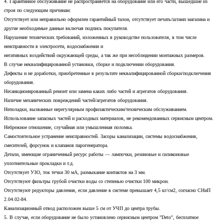
4. Гарантийное обслуживание не распространяется на оборудование или его части, вышедшие из
строя по следующим причинам:
Отсутствует или неправильно оформлен гарантийный талон, отсутствует печать/штамп магазина и
другие необходимые данные включая подпись покупателя.
Нарушение технических требований, изложенных в руководстве пользователя, в том числе
неисправности в электросети, водоснабжении и
негативных воздействий окружающей среды, а так же при несоблюдении монтажных размеров.
В случае неквалифицированной установки, сборке и подключении оборудования.
Дефекты и не доработки, приобретенные в результате неквалифицированной сборки/подключения
оборудования.
Несанкционированный ремонт или замена каких либо частей и агрегатов оборудования.
Наличие механических повреждений частей/агрегатов оборудования.
Неполадки, вызванные нерегулярным профилактическим/техническим обслуживанием.
Использование запасных частей и расходных материалов, не рекомендованных сервисным центром.
Небрежное отношение, случайная или умышленная поломка.
Самостоятельное устранение неисправностей. Засоры канализации, системы водоснабжения,
смесителей, форсунок и клапанов парогенератора.
Детали, имеющие ограниченный ресурс работы — лампочки, резиновые и силиконовые
уплотнительные прокладки и т.д.
Отсутствует УЗО, ток течки 30 мА, размыкание контактов на 3 мм.
Отсутствуют фильтры грубой очистки воды со степенью очистки 100 микрон.
Отсутствуют редукторы давления, если давление в системе превышает 4,5 кг/см2, согласно СНиП
2.04.02-84.
Канализационный отвод расположен выше 5 см от УЧП до центра трубы.
5. В случае, если оборудование не было установлено сервисным центром "Deto", бесплатное