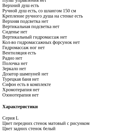
Пульт управления
нет
Верхний душ
есть
Ручной душ
есть, со шлангом 150 см
Крепление ручного душа на стенке
есть
Верхняя подсветка
нет
Вертикальная подсветка
нет
Сиденье
нет
Вертикальный гидромассаж
нет
Кол-во гидромассажных форсунок
нет
Гидромассаж ног
нет
Вентиляция
есть
Радио
нет
Полочка
нет
Зеркало
нет
Дозатор шампуней
нет
Турецкая баня
нет
Сифон
есть в комплекте
Хромотерапия
нет
Озонотерапия
нет
Характеристики
Серия
L
Цвет передних стенок
матовый с рисунком
Цвет задних стенок
белый