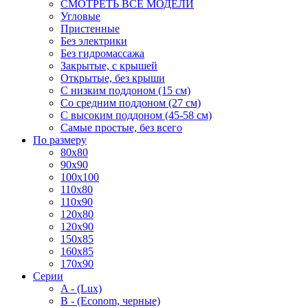
СМОТРЕТЬ ВСЕ МОДЕЛИ
Угловые
Пристенные
Без электрики
Без гидромассажа
Закрытые, с крышей
Открытые, без крыши
С низким поддоном (15 см)
Со средним поддоном (27 см)
С высоким поддоном (45-58 см)
Самые простые, без всего
По размеру
80x80
90x90
100x100
110x80
110x90
120x80
120x90
150x85
160x85
170x90
Серии
A - (Lux)
B - (Econom, черные)