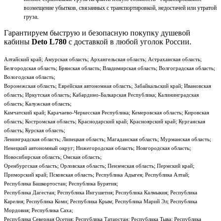
возмещение убытков, связанных с транспортировкой, недостачей или утратой
груза.
Гарантируем быструю и безопасную покупку душевой
кабины
Deto L780
с доставкой в любой уголок России.
Алтайский край; Амурская область; Архангельская область; Астраханская область;
Белгородская область; Брянская область; Владимирская область; Волгоградская область;
Вологодская область;
Воронежская область; Еврейская автономная область; Забайкальский край; Ивановская
область; Иркутская область; Кабардино-Балкарская Республика; Калининградская
область; Калужская область;
Камчатский край; Карачаево-Черкесская Республика; Кемеровская область; Кировская
область; Костромская область; Краснодарский край; Красноярский край; Курганская
область; Курская область;
Ленинградская область; Липецкая область; Магаданская область; Мурманская область;
Ненецкий автономный округ; Нижегородская область; Новгородская область;
Новосибирская область; Омская область;
Оренбургская область; Орловская область; Пензенская область; Пермский край;
Приморский край; Псковская область; Республика Адыгея; Республика Алтай;
Республика Башкортостан; Республика Бурятия;
Республика Дагестан; Республика Ингушетия; Республика Калмыкия; Республика
Карелия; Республика Коми; Республика Крым; Республика Марий Эл; Республика
Мордовия; Республика Саха;
Республика Северная Осетия; Республика Татарстан; Республика Тыва; Республика