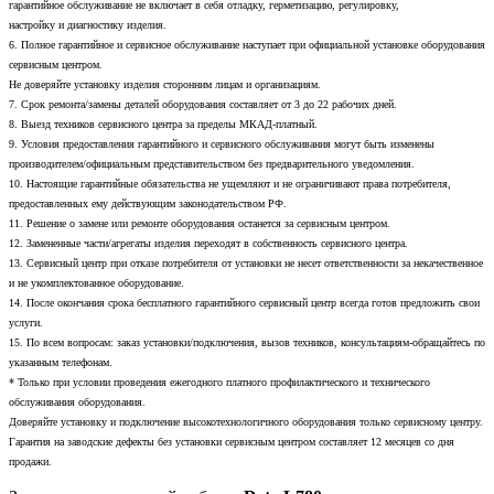
гарантийное обслуживание не включает в себя отладку, герметизацию, регулировку,
настройку и диагностику изделия.
6. Полное гарантийное и сервисное обслуживание наступает при официальной установке оборудования
сервисным центром.
Не доверяйте установку изделия сторонним лицам и организациям.
7. Срок ремонта/замены деталей оборудования составляет от 3 до 22 рабочих дней.
8. Выезд техников сервисного центра за пределы МКАД-платный.
9. Условия предоставления гарантийного и сервисного обслуживания могут быть изменены
производителем/официальным представительством без предварительного уведомления.
10. Настоящие гарантийные обязательства не ущемляют и не ограничивают права потребителя,
предоставленных ему действующим законодательством РФ.
11. Решение о замене или ремонте оборудования останется за сервисным центром.
12. Замененные части/агрегаты изделия переходят в собственность сервисного центра.
13. Сервисный центр при отказе потребителя от установки не несет ответственности за некачественное
и не укомплектованное оборудование.
14. После окончания срока бесплатного гарантийного сервисный центр всегда готов предложить свои
услуги.
15. По всем вопросам: заказ установки/подключения, вызов техников, консультациям-обращайтесь по
указанным телефонам.
* Только при условии проведения ежегодного платного профилактического и технического
обслуживания оборудования.
Доверяйте установку и подключение высокотехнологичного оборудования только сервисному центру.
Гарантия на заводские дефекты без установки сервисным центром составляет 12 месяцев со дня
продажи.