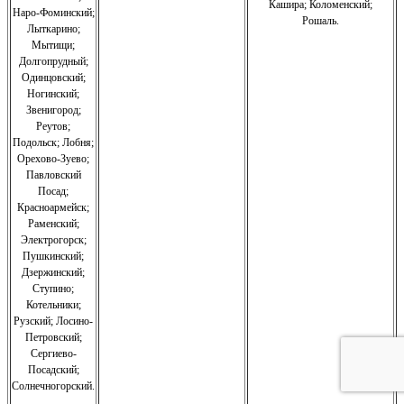
Кашира;
Коломенский;
Наро-Фоминский;
Рошаль.
Лыткарино;
Мытищи;
Долгопрудный;
Одинцовский;
Ногинский;
Звенигород;
Реутов;
Подольск; Лобня;
Орехово-Зуево
;
Павловский
Посад;
Красноармейск;
Раменский;
Электрогорск;
Пушкинский;
Дзержинский;
Ступино;
Котельники;
Рузский;
Лосино-
Петровский;
Сергиево-
Посадский;
Солнечногорский.