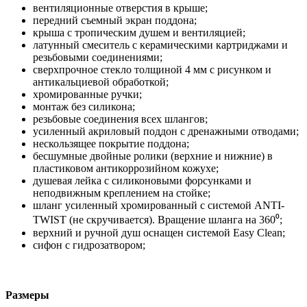
вентиляционные отверстия в крыше;
передний съемный экран поддона;
крыша с тропическим душем и вентиляцией;
латунный смеситель с керамическими картриджами и
резьбовыми соединениями;
сверхпрочное стекло толщиной 4 мм с рисунком и
антикальциевой обработкой;
хромированные ручки;
монтаж без силикона;
резьбовые соединения всех шлангов;
усиленный акриловый поддон с дренажными отводами;
нескользящее покрытие поддона;
бесшумные двойные ролики (верхние и нижние) в
пластиковом антикоррозийном кожухе;
душевая лейка с силиконовыми форсунками и
неподвижным креплением на стойке;
шланг усиленный хромированный с системой ANTI-
TWIST (не скручивается). Вращение шланга на 360⁰;
верхний и ручной душ оснащен системой Easy Clean;
сифон с гидрозатвором;
Размеры