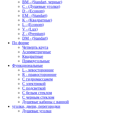
BM - (Standart, черные)
C - (Душевые уголки)
D - (Econom)
EM - (Standart)
K - (Квадратные)
L - (Econom)
V - (Lux)
Z - (Premium)
DM - (Standart)
По форме
Четверть круга
Асимметричные
Квадратные
Прямоугольные
Функциональные
L - левосторонние
R - правосторонние
С гидромассажем
С электрикой
С подсветкой
С белым стеклом
С черным стеклом
Душевые кабины с ванной
уголки, двери, перегородки
Душевые уголки