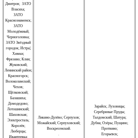
Дмитров
;
ЗАТО
Власиха
;
ЗАТО
Краснознаменск
;
ЗАТО
Молодёжный
;
Черноголовка;
З
АТО Звёздный
;
городок; Истра
Химки;
Фрязино;
Клин;
Жуковский;
Ленинский район;
Красногорск;
Волоколамский;
Чехов;
Щёлковский;
Балашиха;
Домодедово;
Зарайск; Луховицы;
Лотошинский;
Серебряные Пруды;
Шаховская;
Ликино-Дулёво;
Серпухов;
Талдомский; Шатура;
Электросталь;
Можайский;
Серпуховский;
Дубна; Озёры; Пущино;
Королёв;
Воскресенский.
Протвино;
Люберцы;
.
Егорьевск;
Ивантеевка;