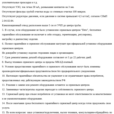
уплотнительные прокладки и т.д.
Отсутствует УЗО, ток течки 30 мА, размыкание контактов на 3 мм.
Отсутствуют фильтры грубой очистки воды со степенью очистки 100 микрон.
Отсутствуют редукторы давления, если давление в системе превышает 4,5 кг/см2, согласно СНиП
2.04.02-84.
Канализационный отвод расположен выше 5 см от УЧП до центра трубы.
5. В случае, если оборудование не было установлено сервисным центром "Deto", бесплатное
гарантийное обслуживание не включает в себя отладку, герметизацию, регулировку,
настройку и диагностику изделия.
6. Полное гарантийное и сервисное обслуживание наступает при официальной установке оборудования
сервисным центром.
Не доверяйте установку изделия сторонним лицам и организациям.
7. Срок ремонта/замены деталей оборудования составляет от 3 до 22 рабочих дней.
8. Выезд техников сервисного центра за пределы МКАД-платный.
9. Условия предоставления гарантийного и сервисного обслуживания могут быть изменены
производителем/официальным представительством без предварительного уведомления.
10. Настоящие гарантийные обязательства не ущемляют и не ограничивают права потребителя,
предоставленных ему действующим законодательством РФ.
11. Решение о замене или ремонте оборудования останется за сервисным центром.
12. Замененные части/агрегаты изделия переходят в собственность сервисного центра.
13. Сервисный центр при отказе потребителя от установки не несет ответственности за некачественное
и не укомплектованное оборудование.
14. После окончания срока бесплатного гарантийного сервисный центр всегда готов предложить свои
услуги.
15. По всем вопросам: заказ установки/подключения, вызов техников, консультациям-обращайтесь по