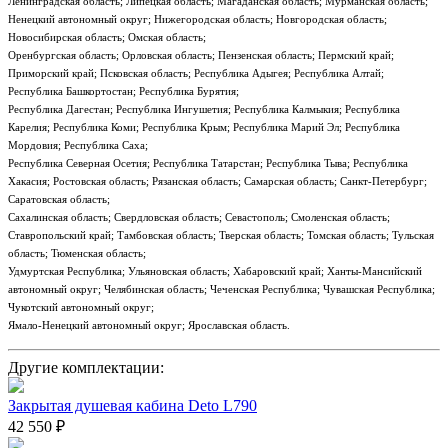
Ленинградская область; Липецкая область; Магаданская область; Мурманская область;
Ненецкий автономный округ; Нижегородская область; Новгородская область;
Новосибирская область; Омская область;
Оренбургская область; Орловская область; Пензенская область; Пермский край;
Приморский край; Псковская область; Республика Адыгея; Республика Алтай;
Республика Башкортостан; Республика Бурятия;
Республика Дагестан; Республика Ингушетия; Республика Калмыкия; Республика
Карелия; Республика Коми; Республика Крым; Республика Марий Эл; Республика
Мордовия; Республика Саха;
Республика Северная Осетия; Республика Татарстан; Республика Тыва; Республика
Хакасия; Ростовская область; Рязанская область; Самарская область; Санкт-Петербург;
Саратовская область;
Сахалинская область; Свердловская область; Севастополь; Смоленская область;
Ставропольский край; Тамбовская область; Тверская область; Томская область; Тульская
область; Тюменская область;
Удмуртская Республика; Ульяновская область; Хабаровский край; Ханты-Мансийский
автономный округ; Челябинская область; Чеченская Республика; Чувашская Республика;
Чукотский автономный округ;
Ямало-Ненецкий автономный округ; Ярославская область.
Другие комплектации:
Закрытая душевая кабина Deto L790
42 550 ₽