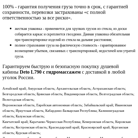
100% - гарантия получения груза точно в срок, с гарантией
сохранности, перевозки застрахованы «с полной
ответственностью за все риски».
жесткая упаковка - применяется для хрупких грузов из стекла, из доски
собирается каркас и скрепляется гвоздями. Данная упаковка обязательная
при транспортировке изделий из стекла на дальние расстояния;
полное страхование груза на фактическую стоимость - гарантированное
возмещение убытков, связанных с транспортировкой, недостачей или утратой
груза.
Гарантируем быструю и безопасную покупку душевой
кабины
Deto L790 с гидромассажем
с доставкой в любой
уголок России.
Алтайский край; Амурская область; Архангельская область; Астраханская область;
Белгородская область; Брянская область; Владимирская область; Волгоградская область;
Вологодская область;
Воронежская область; Еврейская автономная область; Забайкальский край; Ивановская
область; Иркутская область; Кабардино-Балкарская Республика; Калининградская
область; Калужская область;
Камчатский край; Карачаево-Черкесская Республика; Кемеровская область; Кировская
область; Костромская область; Краснодарский край; Красноярский край; Курганская
область; Курская область;