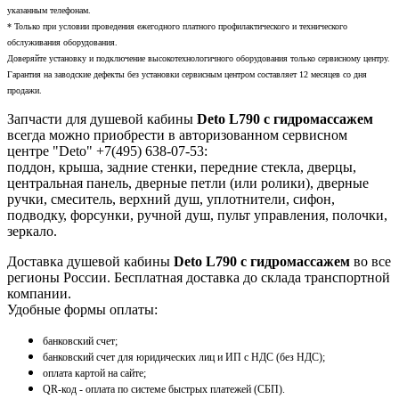
указанным телефонам.
* Только при условии проведения ежегодного платного профилактического и технического
обслуживания оборудования.
Доверяйте установку и подключение высокотехнологичного оборудования только сервисному центру.
Гарантия на заводские дефекты без установки сервисным центром составляет 12 месяцев со дня
продажи.
Запчасти для душевой кабины
Deto L790 с гидромассажем
всегда можно приобрести в авторизованном сервисном
центре "Deto" +7(495) 638-07-53:
поддон, крыша, задние стенки, передние стекла, дверцы,
центральная панель, дверные петли (или ролики), дверные
ручки, смеситель, верхний душ, уплотнители, сифон,
подводку, форсунки, ручной душ, пульт управления, полочки,
зеркало.
Доставка душевой кабины
Deto L790 с гидромассажем
во все
регионы России. Бесплатная доставка до склада транспортной
компании.
Удобные формы оплаты:
банковский счет;
банковский счет для юридических лиц и ИП с НДС (без НДС);
оплата картой на сайте;
QR-код - оплата по системе быстрых платежей (СБП).