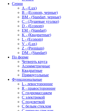
Серии
A - (Lux)
B - (Econom, черные)
BM - (Standart, черные)
C - (Душевые уголки)
D - (Econom)
EM - (Standart)
K - (Квадратные)
L - (Econom)
V - (Lux)
Z - (Premium)
DM - (Standart)
По форме
Четверть круга
Асимметричные
Квадратные
Прямоугольные
Функциональные
L - левосторонние
R - правосторонние
С гидромассажем
С электрикой
С подсветкой
С белым стеклом
С черным стеклом