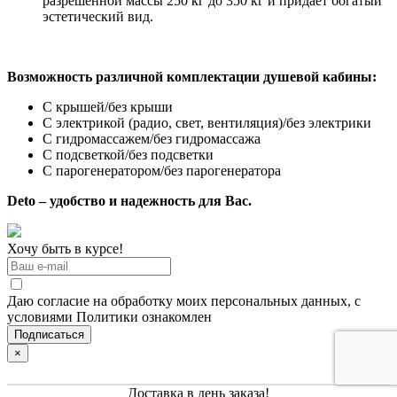
разрешенной массы 250 кг до 350 кг и придает богатый
эстетический вид.
Возможность различной комплектации душевой кабины:
С крышей/без крыши
С электрикой (радио, свет, вентиляция)/без электрики
С гидромассажем/без гидромассажа
С подсветкой/без подсветки
С парогенератором/без парогенератора
Deto – удобство и надежность для Вас.
Хочу быть в курсе!
Даю согласие на обработку моих персональных данных, с
условиями Политики ознакомлен
×
Доставка в день заказа!