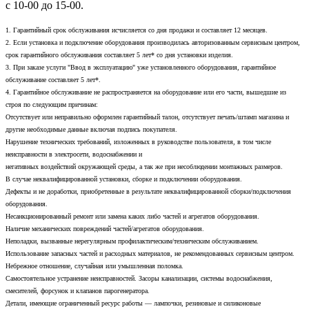
с 10-00 до 15-00.
1. Гарантийный срок обслуживания исчисляется со дня продажи и составляет 12 месяцев.
2. Если установка и подключение оборудования производилась авторизованным сервисным центром,
срок гарантийного обслуживания составляет 5 лет* со дня установки изделия.
3. При заказе услуги "Ввод в эксплуатацию" уже установленного оборудования, гарантийное
обслуживание составляет 5 лет*.
4. Гарантийное обслуживание не распространяется на оборудование или его части, вышедшие из
строя по следующим причинам:
Отсутствует или неправильно оформлен гарантийный талон, отсутствует печать/штамп магазина и
другие необходимые данные включая подпись покупателя.
Нарушение технических требований, изложенных в руководстве пользователя, в том числе
неисправности в электросети, водоснабжении и
негативных воздействий окружающей среды, а так же при несоблюдении монтажных размеров.
В случае неквалифицированной установки, сборке и подключении оборудования.
Дефекты и не доработки, приобретенные в результате неквалифицированной сборки/подключения
оборудования.
Несанкционированный ремонт или замена каких либо частей и агрегатов оборудования.
Наличие механических повреждений частей/агрегатов оборудования.
Неполадки, вызванные нерегулярным профилактическим/техническим обслуживанием.
Использование запасных частей и расходных материалов, не рекомендованных сервисным центром.
Небрежное отношение, случайная или умышленная поломка.
Самостоятельное устранение неисправностей. Засоры канализации, системы водоснабжения,
смесителей, форсунок и клапанов парогенератора.
Детали, имеющие ограниченный ресурс работы — лампочки, резиновые и силиконовые