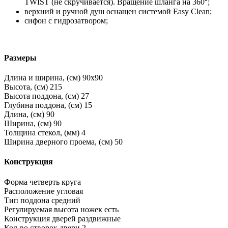
TWIST (не скручивается). Вращение шланга на 360⁰;
верхний и ручной душ оснащен системой Easy Clean;
сифон с гидрозатвором;
Размеры
Длина и ширина, (см)
90x90
Высота, (см)
215
Высота поддона, (см)
27
Глубина поддона, (см)
15
Длина, (см)
90
Ширина, (см)
90
Толщина стекол, (мм)
4
Ширина дверного проема, (см)
50
Конструкция
Форма
четверть круга
Расположение
угловая
Тип поддона
средний
Регулируемая высота ножек
есть
Конструкция дверей
раздвижные
Кол-во створок двери
2