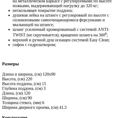
на металлическом каркасе с регулируемыми по высоте
ножками, выдерживающий нагрузку до 320 кг;
нескользящее покрытие поддона;
душевая лейка на штанге с регулировкой по высоте с
силиконовыми самоочищающимися форсунками и
мыльницей на штанге;
шланг усиленный хромированный с системой ANTI-
TWIST (не скручивается), вращение шланга на 360⁰;
верхний и ручной душ оснащен системой Easy Clean;
сифон с гидрозатвором;
Размеры
Длина и ширина, (см)
120x90
Высота, (см)
220
Высота поддона, (см)
15
Глубина поддона, (см)
3
Длина, (см)
120
Ширина, (см)
90
Толщина стекол, (мм)
6
Ширина дверного проема, (см)
41,5
Конструкция