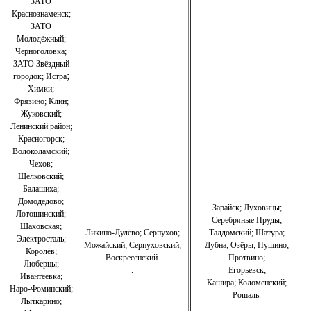
ЗАТО
Краснознаменск
;
ЗАТО
Молодёжный
;
Черноголовка;
З
АТО Звёздный
;
городок; Истра
Химки;
Фрязино;
Клин;
Жуковский;
Ленинский район;
Красногорск;
Волоколамский;
Чехов;
Щёлковский;
Балашиха;
Домодедово;
Зарайск; Луховицы;
Лотошинский;
Серебряные Пруды;
Шаховская;
Ликино-Дулёво;
Серпухов;
Талдомский; Шатура;
Электросталь;
Можайский;
Серпуховский;
Дубна; Озёры; Пущино;
Королёв;
Воскресенский.
Протвино;
Люберцы;
.
Егорьевск;
Ивантеевка;
Кашира;
Коломенский;
Наро-Фоминский;
Рошаль.
Лыткарино;