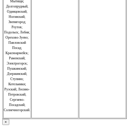
Мытищи;
Долгопрудный;
Одинцовский;
Ногинский;
Звенигород;
Реутов;
Подольск; Лобня;
Орехово-Зуево
;
Павловский
Посад;
Красноармейск;
Раменский;
Электрогорск;
Пушкинский;
Дзержинский;
Ступино;
Котельники;
Рузский;
Лосино-
Петровский;
Сергиево-
Посадский;
Солнечногорский.
×