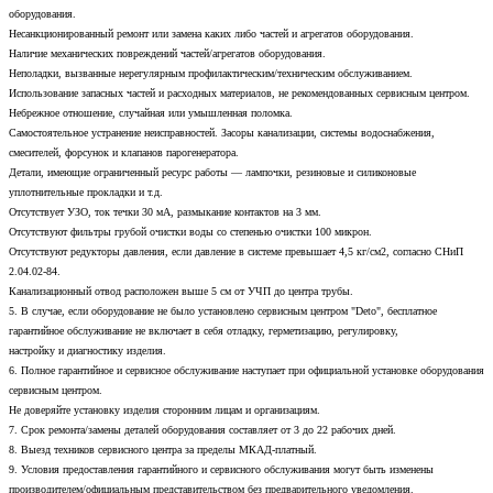
оборудования.
Несанкционированный ремонт или замена каких либо частей и агрегатов оборудования.
Наличие механических повреждений частей/агрегатов оборудования.
Неполадки, вызванные нерегулярным профилактическим/техническим обслуживанием.
Использование запасных частей и расходных материалов, не рекомендованных сервисным центром.
Небрежное отношение, случайная или умышленная поломка.
Самостоятельное устранение неисправностей. Засоры канализации, системы водоснабжения,
смесителей, форсунок и клапанов парогенератора.
Детали, имеющие ограниченный ресурс работы — лампочки, резиновые и силиконовые
уплотнительные прокладки и т.д.
Отсутствует УЗО, ток течки 30 мА, размыкание контактов на 3 мм.
Отсутствуют фильтры грубой очистки воды со степенью очистки 100 микрон.
Отсутствуют редукторы давления, если давление в системе превышает 4,5 кг/см2, согласно СНиП
2.04.02-84.
Канализационный отвод расположен выше 5 см от УЧП до центра трубы.
5. В случае, если оборудование не было установлено сервисным центром "Deto", бесплатное
гарантийное обслуживание не включает в себя отладку, герметизацию, регулировку,
настройку и диагностику изделия.
6. Полное гарантийное и сервисное обслуживание наступает при официальной установке оборудования
сервисным центром.
Не доверяйте установку изделия сторонним лицам и организациям.
7. Срок ремонта/замены деталей оборудования составляет от 3 до 22 рабочих дней.
8. Выезд техников сервисного центра за пределы МКАД-платный.
9. Условия предоставления гарантийного и сервисного обслуживания могут быть изменены
производителем/официальным представительством без предварительного уведомления.