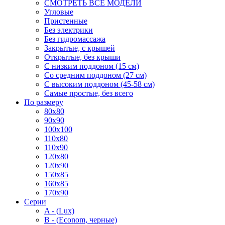
СМОТРЕТЬ ВСЕ МОДЕЛИ
Угловые
Пристенные
Без электрики
Без гидромассажа
Закрытые, с крышей
Открытые, без крыши
С низким поддоном (15 см)
Со средним поддоном (27 см)
С высоким поддоном (45-58 см)
Самые простые, без всего
По размеру
80x80
90x90
100x100
110x80
110x90
120x80
120x90
150x85
160x85
170x90
Серии
A - (Lux)
B - (Econom, черные)