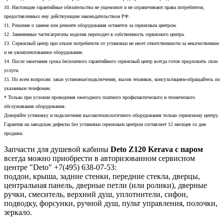
10. Настоящие гарантийные обязательства не ущемляют и не ограничивают права потребителя,
предоставленных ему действующим законодательством РФ.
11. Решение о замене или ремонте оборудования останется за сервисным центром.
12. Замененные части/агрегаты изделия переходят в собственность сервисного центра.
13. Сервисный центр при отказе потребителя от установки не несет ответственности за некачественное
и не укомплектованное оборудование.
14. После окончания срока бесплатного гарантийного сервисный центр всегда готов предложить свои
услуги.
15. По всем вопросам: заказ установки/подключения, вызов техников, консультациям-обращайтесь по
указанным телефонам.
* Только при условии проведения ежегодного платного профилактического и технического
обслуживания оборудования.
Доверяйте установку и подключение высокотехнологичного оборудования только сервисному центру.
Гарантия на заводские дефекты без установки сервисным центром составляет 12 месяцев со дня
продажи.
Запчасти для душевой кабины
Deto Z120 Kerava с паром
всегда можно приобрести в авторизованном сервисном
центре "Deto" +7(495) 638-07-53:
поддон, крыша, задние стенки, передние стекла, дверцы,
центральная панель, дверные петли (или ролики), дверные
ручки, смеситель, верхний душ, уплотнители, сифон,
подводку, форсунки, ручной душ, пульт управления, полочки,
зеркало.