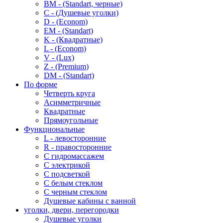
BM - (Standart, черные)
C - (Душевые уголки)
D - (Econom)
EM - (Standart)
K - (Квадратные)
L - (Econom)
V - (Lux)
Z - (Premium)
DM - (Standart)
По форме
Четверть круга
Асимметричные
Квадратные
Прямоугольные
Функциональные
L - левосторонние
R - правосторонние
С гидромассажем
С электрикой
С подсветкой
С белым стеклом
С черным стеклом
Душевые кабины с ванной
уголки, двери, перегородки
Душевые уголки