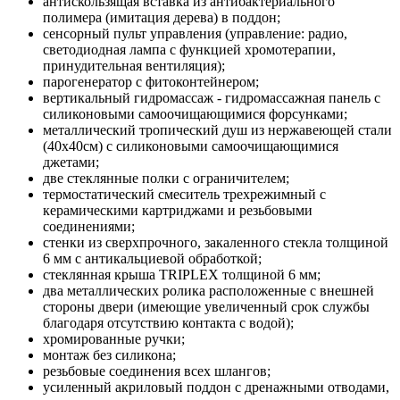
антискользящая вставка из антибактериального
полимера (имитация дерева) в поддон;
сенсорный пульт управления (управление: радио,
светодиодная лампа с функцией хромотерапии,
принудительная вентиляция);
парогенератор с фитоконтейнером;
вертикальный гидромассаж - гидромассажная панель с
силиконовыми самоочищающимися форсунками;
металлический тропический душ из нержавеющей стали
(40x40см) с силиконовыми самоочищающимися
джетами;
две стеклянные полки с ограничителем;
термостатический смеситель трехрежимный с
керамическими картриджами и резьбовыми
соединениями;
стенки из сверхпрочного, закаленного стекла толщиной
6 мм с антикальциевой обработкой;
стеклянная крыша TRIPLEX толщиной 6 мм;
два металлических ролика расположенные с внешней
стороны двери (имеющие увеличенный срок службы
благодаря отсутствию контакта с водой);
хромированные ручки;
монтаж без силикона;
резьбовые соединения всех шлангов;
усиленный акриловый поддон с дренажными отводами,