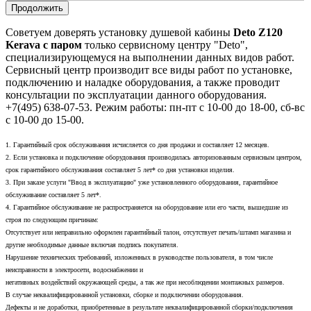
Продолжить
Советуем доверять установку душевой кабины
Deto Z120
Kerava с паром
только сервисному центру "Deto",
специализирующемуся на выполнении данных видов работ.
Сервисный центр производит все виды работ по установке,
подключению и наладке оборудования, а также проводит
консультации по эксплуатации данного оборудования.
+7(495) 638-07-53. Режим работы: пн-пт с 10-00 до 18-00, сб-вс
с 10-00 до 15-00.
1. Гарантийный срок обслуживания исчисляется со дня продажи и составляет 12 месяцев.
2. Если установка и подключение оборудования производилась авторизованным сервисным центром,
срок гарантийного обслуживания составляет 5 лет* со дня установки изделия.
3. При заказе услуги "Ввод в эксплуатацию" уже установленного оборудования, гарантийное
обслуживание составляет 5 лет*.
4. Гарантийное обслуживание не распространяется на оборудование или его части, вышедшие из
строя по следующим причинам:
Отсутствует или неправильно оформлен гарантийный талон, отсутствует печать/штамп магазина и
другие необходимые данные включая подпись покупателя.
Нарушение технических требований, изложенных в руководстве пользователя, в том числе
неисправности в электросети, водоснабжении и
негативных воздействий окружающей среды, а так же при несоблюдении монтажных размеров.
В случае неквалифицированной установки, сборке и подключении оборудования.
Дефекты и не доработки, приобретенные в результате неквалифицированной сборки/подключения