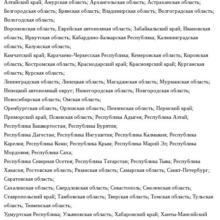
Алтайский край; Амурская область; Архангельская область; Астраханская область;
Белгородская область; Брянская область; Владимирская область; Волгоградская область;
Вологодская область;
Воронежская область; Еврейская автономная область; Забайкальский край; Ивановская
область; Иркутская область; Кабардино-Балкарская Республика; Калининградская
область; Калужская область;
Камчатский край; Карачаево-Черкесская Республика; Кемеровская область; Кировская
область; Костромская область; Краснодарский край; Красноярский край; Курганская
область; Курская область;
Ленинградская область; Липецкая область; Магаданская область; Мурманская область;
Ненецкий автономный округ; Нижегородская область; Новгородская область;
Новосибирская область; Омская область;
Оренбургская область; Орловская область; Пензенская область; Пермский край;
Приморский край; Псковская область; Республика Адыгея; Республика Алтай;
Республика Башкортостан; Республика Бурятия;
Республика Дагестан; Республика Ингушетия; Республика Калмыкия; Республика
Карелия; Республика Коми; Республика Крым; Республика Марий Эл; Республика
Мордовия; Республика Саха;
Республика Северная Осетия; Республика Татарстан; Республика Тыва; Республика
Хакасия; Ростовская область; Рязанская область; Самарская область; Санкт-Петербург;
Саратовская область;
Сахалинская область; Свердловская область; Севастополь; Смоленская область;
Ставропольский край; Тамбовская область; Тверская область; Томская область; Тульская
область; Тюменская область;
Удмуртская Республика; Ульяновская область; Хабаровский край; Ханты-Мансийский