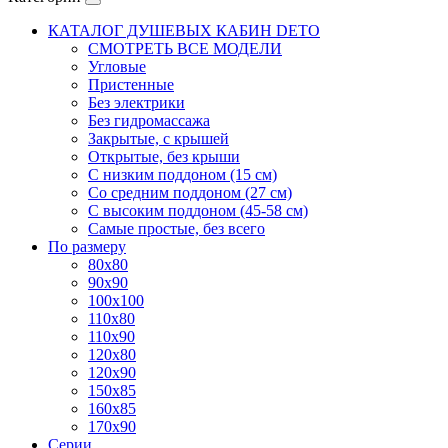
КАТАЛОГ ДУШЕВЫХ КАБИН DETO
СМОТРЕТЬ ВСЕ МОДЕЛИ
Угловые
Пристенные
Без электрики
Без гидромассажа
Закрытые, с крышей
Открытые, без крыши
С низким поддоном (15 см)
Со средним поддоном (27 см)
С высоким поддоном (45-58 см)
Самые простые, без всего
По размеру
80x80
90x90
100x100
110x80
110x90
120x80
120x90
150x85
160x85
170x90
Серии