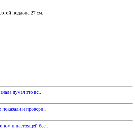
сотой поддона 27 см.
чала думал это вс..
 показали и провери..
оном и настоящей бес..