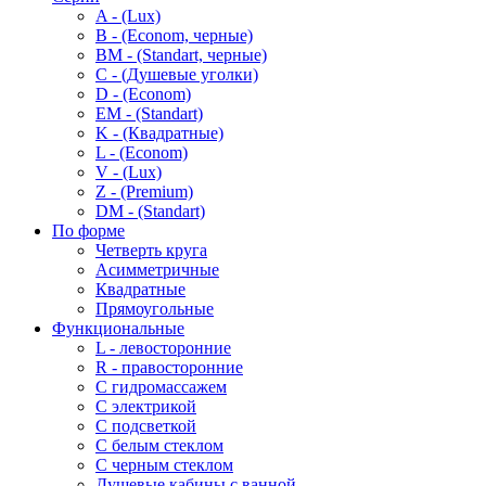
A - (Lux)
B - (Econom, черные)
BM - (Standart, черные)
C - (Душевые уголки)
D - (Econom)
EM - (Standart)
K - (Квадратные)
L - (Econom)
V - (Lux)
Z - (Premium)
DM - (Standart)
По форме
Четверть круга
Асимметричные
Квадратные
Прямоугольные
Функциональные
L - левосторонние
R - правосторонние
С гидромассажем
С электрикой
С подсветкой
С белым стеклом
С черным стеклом
Душевые кабины с ванной