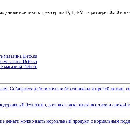
жданные новинки в трех сериях D, L, EM - в размере 80x80 и вы
ает. Собирается действительно без силикона и прочей химии, сна
одорожный бесплатно, доставка адекватная, все тихо и спокойно
акие деньги можно взять нормальный продукт, с нормальным подд