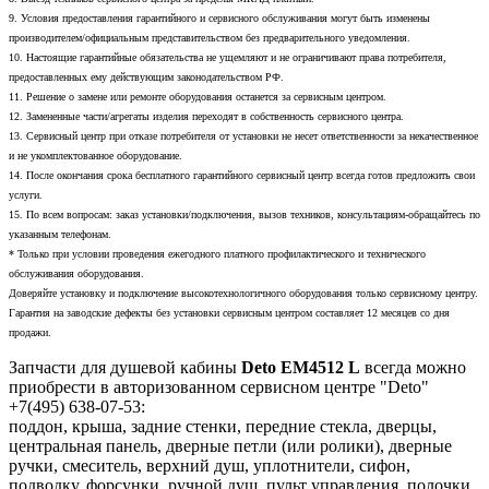
9. Условия предоставления гарантийного и сервисного обслуживания могут быть изменены
производителем/официальным представительством без предварительного уведомления.
10. Настоящие гарантийные обязательства не ущемляют и не ограничивают права потребителя,
предоставленных ему действующим законодательством РФ.
11. Решение о замене или ремонте оборудования останется за сервисным центром.
12. Замененные части/агрегаты изделия переходят в собственность сервисного центра.
13. Сервисный центр при отказе потребителя от установки не несет ответственности за некачественное
и не укомплектованное оборудование.
14. После окончания срока бесплатного гарантийного сервисный центр всегда готов предложить свои
услуги.
15. По всем вопросам: заказ установки/подключения, вызов техников, консультациям-обращайтесь по
указанным телефонам.
* Только при условии проведения ежегодного платного профилактического и технического
обслуживания оборудования.
Доверяйте установку и подключение высокотехнологичного оборудования только сервисному центру.
Гарантия на заводские дефекты без установки сервисным центром составляет 12 месяцев со дня
продажи.
Запчасти для душевой кабины
Deto EM4512 L
всегда можно
приобрести в авторизованном сервисном центре "Deto"
+7(495) 638-07-53:
поддон, крыша, задние стенки, передние стекла, дверцы,
центральная панель, дверные петли (или ролики), дверные
ручки, смеситель, верхний душ, уплотнители, сифон,
подводку, форсунки, ручной душ, пульт управления, полочки,