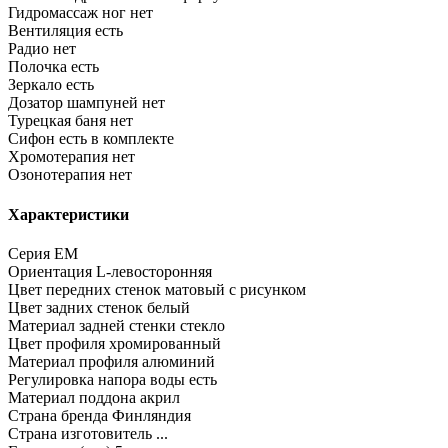
Гидромассаж ног
нет
Вентиляция
есть
Радио
нет
Полочка
есть
Зеркало
есть
Дозатор шампуней
нет
Турецкая баня
нет
Сифон
есть в комплекте
Хромотерапия
нет
Озонотерапия
нет
Характеристики
Серия
EM
Ориентация
L-левосторонняя
Цвет передних стенок
матовый с рисунком
Цвет задних стенок
белый
Материал задней стенки
стекло
Цвет профиля
хромированный
Материал профиля
алюминий
Регулировка напора воды
есть
Материал поддона
акрил
Страна бренда
Финляндия
Страна изготовитель
...