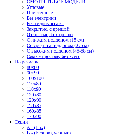
СМОТРЕТЬ ВСЕ МОДЕЛИ
Угловые
Пристенные
Без электрики
Без гидромассажа
Закрытые, с крышей
Открытые, без крыши
С низким поддоном (15 см)
Со средним поддоном (27 см)
С высоким поддоном (45-58 см)
Самые простые, без всего
По размеру
80x80
90x90
100x100
110x80
110x90
120x80
120x90
150x85
160x85
170x90
Серии
A - (Lux)
B - (Econom, черные)