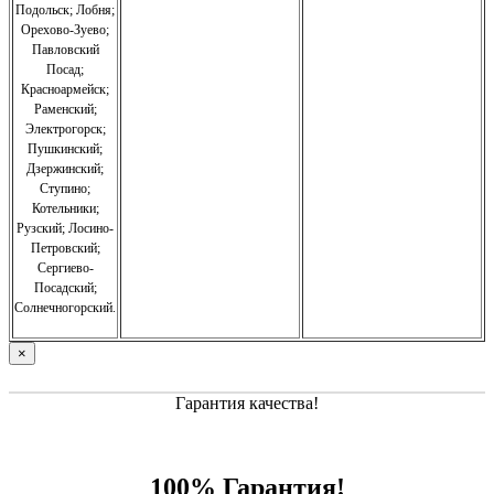
Подольск; Лобня;
Орехово-Зуево
;
Павловский
Посад;
Красноармейск;
Раменский;
Электрогорск;
Пушкинский;
Дзержинский;
Ступино;
Котельники;
Рузский;
Лосино-
Петровский;
Сергиево-
Посадский;
Солнечногорский.
×
Гарантия качества!
100% Гарантия!