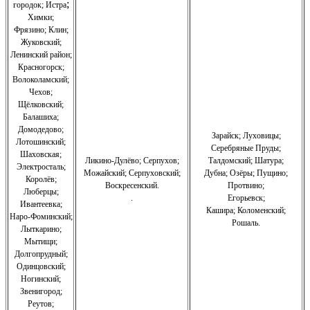
;
городок; Истра
Химки;
Фрязино;
Клин;
Жуковский;
Ленинский район;
Красногорск;
Волоколамский;
Чехов;
Щёлковский;
Балашиха;
Домодедово;
Зарайск; Луховицы;
Лотошинский;
Серебряные Пруды;
Шаховская;
Ликино-Дулёво;
Серпухов;
Талдомский; Шатура;
Электросталь;
Можайский;
Серпуховский;
Дубна; Озёры; Пущино;
Королёв;
Воскресенский.
Протвино;
Люберцы;
.
Егорьевск;
Ивантеевка;
Кашира;
Коломенский;
Наро-Фоминский;
Рошаль.
Лыткарино;
Мытищи;
Долгопрудный;
Одинцовский;
Ногинский;
Звенигород;
Реутов;