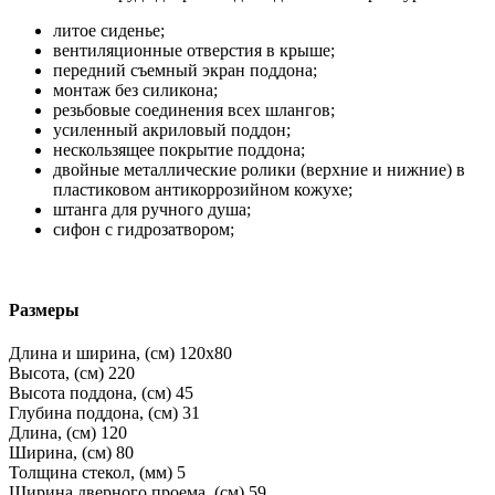
литое сиденье;
вентиляционные отверстия в крыше;
передний съемный экран поддона;
монтаж без силикона;
резьбовые соединения всех шлангов;
усиленный акриловый поддон;
нескользящее покрытие поддона;
двойные металлические ролики (верхние и нижние) в
пластиковом антикоррозийном кожухе;
штанга для ручного душа;
сифон с гидрозатвором;
Размеры
Длина и ширина, (см)
120x80
Высота, (см)
220
Высота поддона, (см)
45
Глубина поддона, (см)
31
Длина, (см)
120
Ширина, (см)
80
Толщина стекол, (мм)
5
Ширина дверного проема, (см)
59