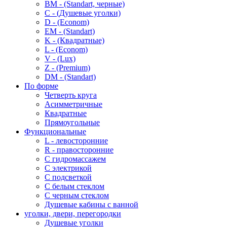
BM - (Standart, черные)
C - (Душевые уголки)
D - (Econom)
EM - (Standart)
K - (Квадратные)
L - (Econom)
V - (Lux)
Z - (Premium)
DM - (Standart)
По форме
Четверть круга
Асимметричные
Квадратные
Прямоугольные
Функциональные
L - левосторонние
R - правосторонние
С гидромассажем
С электрикой
С подсветкой
С белым стеклом
С черным стеклом
Душевые кабины с ванной
уголки, двери, перегородки
Душевые уголки