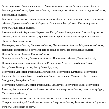
Алтайский край; Амурская область; Архангельская область; Астраханская область;
Белгородская область; Брянская область; Владимирская область; Волгоградская область;
Вологодская область;
Воронежская область; Еврейская автономная область; Забайкальский край; Ивановская
область; Иркутская область; Кабардино-Балкарская Республика; Калининградская
область; Калужская область;
Камчатский край; Карачаево-Черкесская Республика; Кемеровская область; Кировская
область; Костромская область; Краснодарский край; Красноярский край; Курганская
область; Курская область;
Ленинградская область; Липецкая область; Магаданская область; Мурманская область;
Ненецкий автономный округ; Нижегородская область; Новгородская область;
Новосибирская область; Омская область;
Оренбургская область; Орловская область; Пензенская область; Пермский край;
Приморский край; Псковская область; Республика Адыгея; Республика Алтай;
Республика Башкортостан; Республика Бурятия;
Республика Дагестан; Республика Ингушетия; Республика Калмыкия; Республика
Карелия; Республика Коми; Республика Крым; Республика Марий Эл; Республика
Мордовия; Республика Саха;
Республика Северная Осетия; Республика Татарстан; Республика Тыва; Республика
Хакасия; Ростовская область; Рязанская область; Самарская область; Санкт-Петербург;
Саратовская область;
Сахалинская область; Свердловская область; Севастополь; Смоленская область;
Ставропольский край; Тамбовская область; Тверская область; Томская область; Тульская
область; Тюменская область;