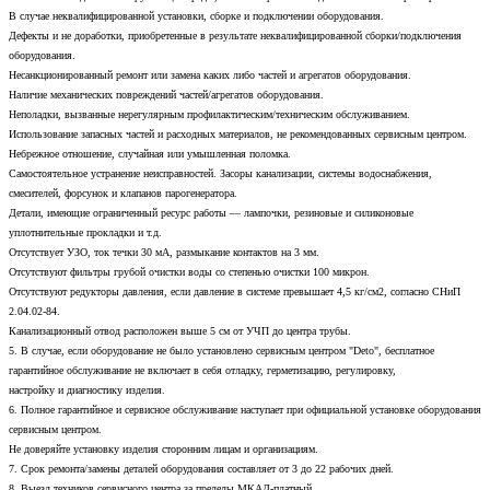
В случае неквалифицированной установки, сборке и подключении оборудования.
Дефекты и не доработки, приобретенные в результате неквалифицированной сборки/подключения
оборудования.
Несанкционированный ремонт или замена каких либо частей и агрегатов оборудования.
Наличие механических повреждений частей/агрегатов оборудования.
Неполадки, вызванные нерегулярным профилактическим/техническим обслуживанием.
Использование запасных частей и расходных материалов, не рекомендованных сервисным центром.
Небрежное отношение, случайная или умышленная поломка.
Самостоятельное устранение неисправностей. Засоры канализации, системы водоснабжения,
смесителей, форсунок и клапанов парогенератора.
Детали, имеющие ограниченный ресурс работы — лампочки, резиновые и силиконовые
уплотнительные прокладки и т.д.
Отсутствует УЗО, ток течки 30 мА, размыкание контактов на 3 мм.
Отсутствуют фильтры грубой очистки воды со степенью очистки 100 микрон.
Отсутствуют редукторы давления, если давление в системе превышает 4,5 кг/см2, согласно СНиП
2.04.02-84.
Канализационный отвод расположен выше 5 см от УЧП до центра трубы.
5. В случае, если оборудование не было установлено сервисным центром "Deto", бесплатное
гарантийное обслуживание не включает в себя отладку, герметизацию, регулировку,
настройку и диагностику изделия.
6. Полное гарантийное и сервисное обслуживание наступает при официальной установке оборудования
сервисным центром.
Не доверяйте установку изделия сторонним лицам и организациям.
7. Срок ремонта/замены деталей оборудования составляет от 3 до 22 рабочих дней.
8. Выезд техников сервисного центра за пределы МКАД-платный.