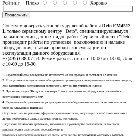
Рейтинг
Плохо
Хорошо
Продолжить
Советуем доверять установку душевой кабины
Deto EM4512
L
только сервисному центру "Deto", специализирующемуся
на выполнении данных видов работ. Сервисный центр "Deto"
производит работы по установке, подключению и наладке
оборудования, а также проводит консультации по
эксплуатации данного оборудования.
+7(495) 638-07-53. Режим работы: пн-пт с 10-00 до 18-00, сб-вс
с 10-00 до 15-00.
1. Гарантийный срок обслуживания исчисляется со дня продажи и составляет 12 месяцев.
2. Если установка и подключение оборудования производилась авторизованным сервисным центром,
срок гарантийного обслуживания составляет 5 лет* со дня установки изделия.
3. При заказе услуги "Ввод в эксплуатацию" уже установленного оборудования, гарантийное
обслуживание составляет 5 лет*.
4. Гарантийное обслуживание не распространяется на оборудование или его части, вышедшие из
строя по следующим причинам:
Отсутствует или неправильно оформлен гарантийный талон, отсутствует печать/штамп магазина и
другие необходимые данные включая подпись покупателя.
Нарушение технических требований, изложенных в руководстве пользователя, в том числе
неисправности в электросети, водоснабжении и
негативных воздействий окружающей среды, а так же при несоблюдении монтажных размеров.