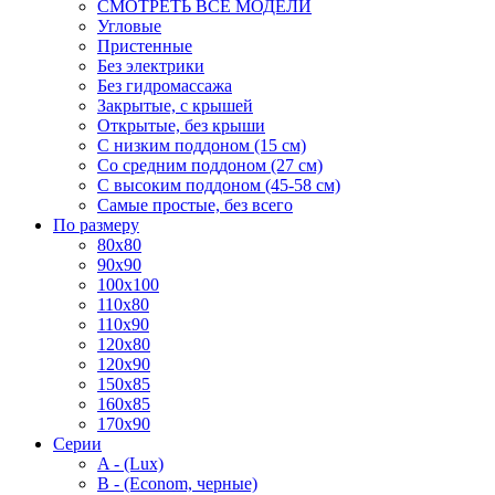
СМОТРЕТЬ ВСЕ МОДЕЛИ
Угловые
Пристенные
Без электрики
Без гидромассажа
Закрытые, с крышей
Открытые, без крыши
С низким поддоном (15 см)
Со средним поддоном (27 см)
С высоким поддоном (45-58 см)
Самые простые, без всего
По размеру
80x80
90x90
100x100
110x80
110x90
120x80
120x90
150x85
160x85
170x90
Серии
A - (Lux)
B - (Econom, черные)