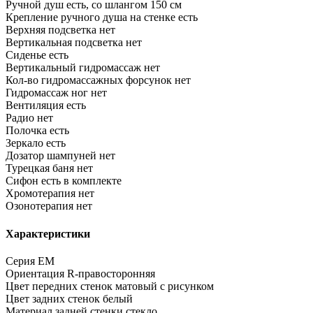
Ручной душ
есть, со шлангом 150 см
Крепление ручного душа на стенке
есть
Верхняя подсветка
нет
Вертикальная подсветка
нет
Сиденье
есть
Вертикальный гидромассаж
нет
Кол-во гидромассажных форсунок
нет
Гидромассаж ног
нет
Вентиляция
есть
Радио
нет
Полочка
есть
Зеркало
есть
Дозатор шампуней
нет
Турецкая баня
нет
Сифон
есть в комплекте
Хромотерапия
нет
Озонотерапия
нет
Характеристики
Серия
EM
Ориентация
R-правосторонняя
Цвет передних стенок
матовый с рисунком
Цвет задних стенок
белый
Материал задней стенки
стекло