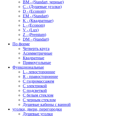
BM - (Standart, черные)
C - (Душевые уголки)
D - (Econom)
EM - (Standart)
K - (Квадратные)
L - (Econom)
V - (Lux)
Z - (Premium)
DM - (Standart)
По форме
Четверть круга
Асимметричные
Квадратные
Прямоугольные
Функциональные
L - левосторонние
R - правосторонние
С гидромассажем
С электрикой
С подсветкой
С белым стеклом
С черным стеклом
Душевые кабины с ванной
уголки, двери, перегородки
Душевые уголки