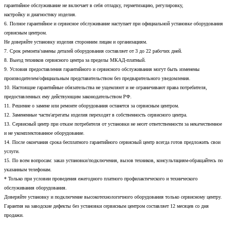
гарантийное обслуживание не включает в себя отладку, герметизацию, регулировку,
настройку и диагностику изделия.
6. Полное гарантийное и сервисное обслуживание наступает при официальной установке оборудования
сервисным центром.
Не доверяйте установку изделия сторонним лицам и организациям.
7. Срок ремонта/замены деталей оборудования составляет от 3 до 22 рабочих дней.
8. Выезд техников сервисного центра за пределы МКАД-платный.
9. Условия предоставления гарантийного и сервисного обслуживания могут быть изменены
производителем/официальным представительством без предварительного уведомления.
10. Настоящие гарантийные обязательства не ущемляют и не ограничивают права потребителя,
предоставленных ему действующим законодательством РФ.
11. Решение о замене или ремонте оборудования останется за сервисным центром.
12. Замененные части/агрегаты изделия переходят в собственность сервисного центра.
13. Сервисный центр при отказе потребителя от установки не несет ответственности за некачественное
и не укомплектованное оборудование.
14. После окончания срока бесплатного гарантийного сервисный центр всегда готов предложить свои
услуги.
15. По всем вопросам: заказ установки/подключения, вызов техников, консультациям-обращайтесь по
указанным телефонам.
* Только при условии проведения ежегодного платного профилактического и технического
обслуживания оборудования.
Доверяйте установку и подключение высокотехнологичного оборудования только сервисному центру.
Гарантия на заводские дефекты без установки сервисным центром составляет 12 месяцев со дня
продажи.