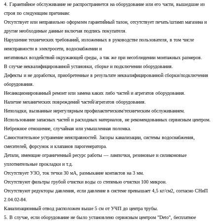
4. Гарантийное обслуживание не распространяется на оборудование или его части, вышедшие из
строя по следующим причинам:
Отсутствует или неправильно оформлен гарантийный талон, отсутствует печать/штамп магазина и
другие необходимые данные включая подпись покупателя.
Нарушение технических требований, изложенных в руководстве пользователя, в том числе
неисправности в электросети, водоснабжении и
негативных воздействий окружающей среды, а так же при несоблюдении монтажных размеров.
В случае неквалифицированной установки, сборке и подключении оборудования.
Дефекты и не доработки, приобретенные в результате неквалифицированной сборки/подключения
оборудования.
Несанкционированный ремонт или замена каких либо частей и агрегатов оборудования.
Наличие механических повреждений частей/агрегатов оборудования.
Неполадки, вызванные нерегулярным профилактическим/техническим обслуживанием.
Использование запасных частей и расходных материалов, не рекомендованных сервисным центром.
Небрежное отношение, случайная или умышленная поломка.
Самостоятельное устранение неисправностей. Засоры канализации, системы водоснабжения,
смесителей, форсунок и клапанов парогенератора.
Детали, имеющие ограниченный ресурс работы — лампочки, резиновые и силиконовые
уплотнительные прокладки и т.д.
Отсутствует УЗО, ток течки 30 мА, размыкание контактов на 3 мм.
Отсутствуют фильтры грубой очистки воды со степенью очистки 100 микрон.
Отсутствуют редукторы давления, если давление в системе превышает 4,5 кг/см2, согласно СНиП
2.04.02-84.
Канализационный отвод расположен выше 5 см от УЧП до центра трубы.
5. В случае, если оборудование не было установлено сервисным центром "Deto", бесплатное