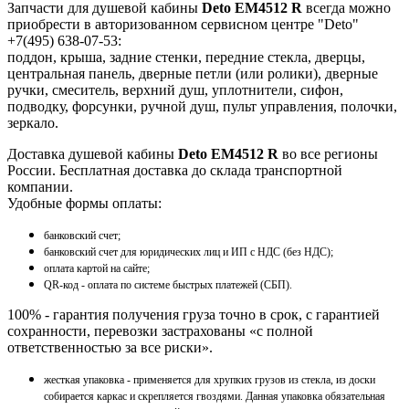
Запчасти для душевой кабины
Deto EM4512 R
всегда можно
приобрести в авторизованном сервисном центре "Deto"
+7(495) 638-07-53:
поддон, крыша, задние стенки, передние стекла, дверцы,
центральная панель, дверные петли (или ролики), дверные
ручки, смеситель, верхний душ, уплотнители, сифон,
подводку, форсунки, ручной душ, пульт управления, полочки,
зеркало.
Доставка душевой кабины
Deto EM4512 R
во все регионы
России. Бесплатная доставка до склада транспортной
компании.
Удобные формы оплаты:
банковский счет;
банковский счет для юридических лиц и ИП с НДС (без НДС);
оплата картой на сайте;
QR-код - оплата по системе быстрых платежей (СБП).
100% - гарантия получения груза точно в срок, с гарантией
сохранности, перевозки застрахованы «с полной
ответственностью за все риски».
жесткая упаковка - применяется для хрупких грузов из стекла, из доски
собирается каркас и скрепляется гвоздями. Данная упаковка обязательная