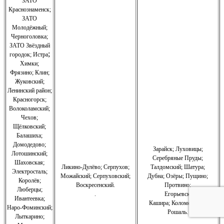
ЗАТО
Краснознаменск
;
ЗАТО
Молодёжный
;
Черноголовка;
З
АТО Звёздный
;
городок; Истра
Химки;
Фрязино;
Клин;
Жуковский;
Ленинский район;
Красногорск;
Волоколамский;
Чехов;
Щёлковский;
Балашиха;
Домодедово;
Зарайск; Луховицы;
Лотошинский;
Серебряные Пруды;
Шаховская;
Ликино-Дулёво;
Серпухов;
Талдомский; Шатура;
Электросталь;
Можайский;
Серпуховский;
Дубна; Озёры; Пущино;
Королёв;
Воскресенский.
Протвино;
Люберцы;
.
Егорьевск;
Ивантеевка;
Кашира;
Коломенский;
Наро-Фоминский;
Рошаль.
Лыткарино;