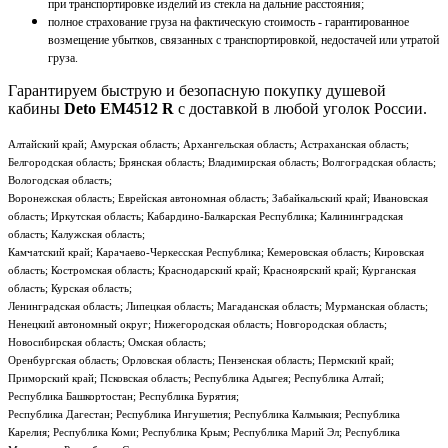
при транспортировке изделий из стекла на дальние расстояния;
полное страхование груза на фактическую стоимость - гарантированное
возмещение убытков, связанных с транспортировкой, недостачей или утратой
груза.
Гарантируем быструю и безопасную покупку душевой
кабины
Deto EM4512 R
с доставкой в любой уголок России.
Алтайский край; Амурская область; Архангельская область; Астраханская область;
Белгородская область; Брянская область; Владимирская область; Волгоградская область;
Вологодская область;
Воронежская область; Еврейская автономная область; Забайкальский край; Ивановская
область; Иркутская область; Кабардино-Балкарская Республика; Калининградская
область; Калужская область;
Камчатский край; Карачаево-Черкесская Республика; Кемеровская область; Кировская
область; Костромская область; Краснодарский край; Красноярский край; Курганская
область; Курская область;
Ленинградская область; Липецкая область; Магаданская область; Мурманская область;
Ненецкий автономный округ; Нижегородская область; Новгородская область;
Новосибирская область; Омская область;
Оренбургская область; Орловская область; Пензенская область; Пермский край;
Приморский край; Псковская область; Республика Адыгея; Республика Алтай;
Республика Башкортостан; Республика Бурятия;
Республика Дагестан; Республика Ингушетия; Республика Калмыкия; Республика
Карелия; Республика Коми; Республика Крым; Республика Марий Эл; Республика